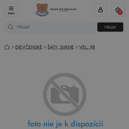
ONLINE SECOND HAND
0
od roku 2004
Hľadať
DIEVČENSKÉ
ŠATY, SUKNE
VEL. 98