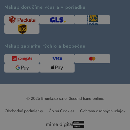
Ako fungujú rezervácie
Ako tvoríme second hand
Nákup doručíme včas a v poriadku
Návod ako nakupovať
Časté otázky
Tabuľka veľkostí
Kde pomáhame
Predávané značky
Udržateľnosť
Recenzie zákazníkov
Blog
Nákup zaplatíte rýchlo a bezpečne
Kontakt
Pre médiá
© 2026 Brumla.cz s.r.o.
Second hand online.
Obchodné podmienky
Čo sú Cookies
Ochrana osobných údajov
mime digital