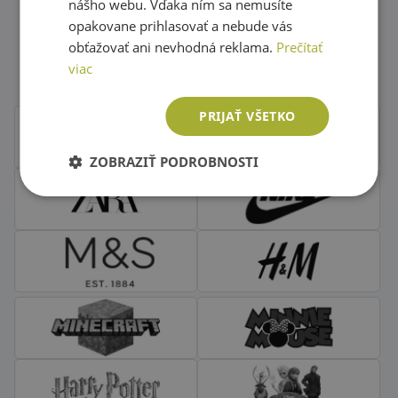
nášho webu. Vďaka ním sa nemusíte
opakovane prihlasovať a nebude vás
Obľúbené značky second hand
obťažovať ani nevhodná reklama.
Prečítať
oblečenia
viac
PRIJAŤ VŠETKO
ZOBRAZIŤ PODROBNOSTI