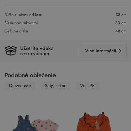
Dĺžka rukávov od krku
33 cm
Šírka pod rukávami
30 cm
Celková dĺžka
48 cm
Ušetrite vďaka
Viac informácií
rezerváciám
Podobné oblečenie
Dievčenské
Šaty, sukne
Vel. 98