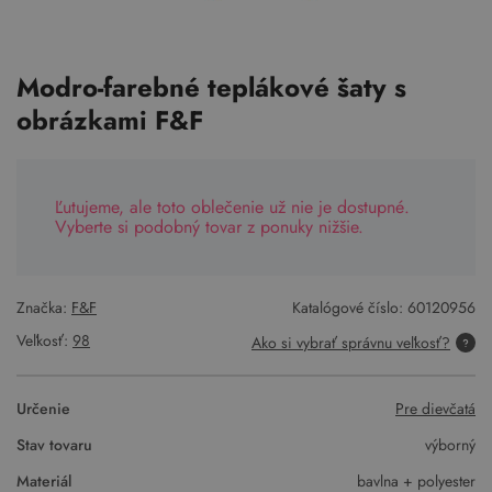
Modro-farebné teplákové šaty s
obrázkami F&F
Ľutujeme, ale toto oblečenie už nie je dostupné.
Vyberte si podobný tovar z ponuky nižšie.
Značka:
F&F
Katalógové číslo:
60120956
Veľkosť:
98
Ako si vybrať správnu veľkosť?
Určenie
Pre dievčatá
Stav tovaru
výborný
Materiál
bavlna + polyester