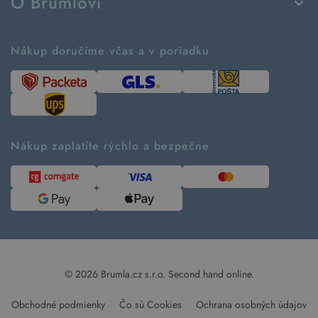
O Brumlovi
Vrátenie tovaru a reklamácia
Príbeh značky
Ako fungujú rezervácie
Ako tvoríme second hand
Nákup doručíme včas a v poriadku
Návod ako nakupovať
Časté otázky
Tabuľka veľkostí
Kde pomáhame
Predávané značky
Udržateľnosť
Recenzie zákazníkov
Blog
Nákup zaplatíte rýchlo a bezpečne
Kontakt
Pre médiá
© 2026 Brumla.cz s.r.o.
Second hand online.
Obchodné podmienky
Čo sú Cookies
Ochrana osobných údajov