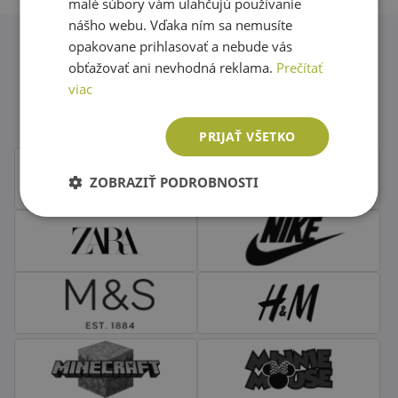
malé súbory vám uľahčujú používanie
nášho webu. Vďaka ním sa nemusíte
opakovane prihlasovať a nebude vás
obťažovať ani nevhodná reklama.
Prečítať
Obľúbené značky second hand
viac
oblečenia
PRIJAŤ VŠETKO
ZOBRAZIŤ PODROBNOSTI