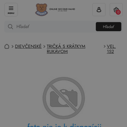
ONLINE SECOND HAND
0
od roku 2004
Hľadať
DIEVČENSKÉ
TRIČKÁ S KRÁTKYM
VEL.
RUKÁVOM
152