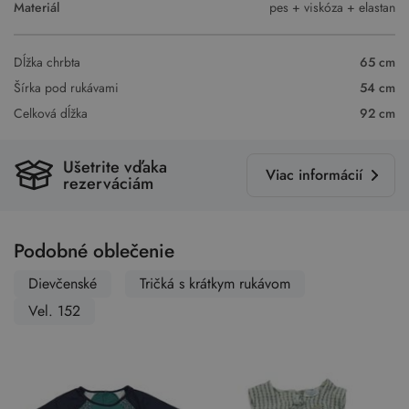
Materiál
pes + viskóza + elastan
Dĺžka chrbta
65 cm
Šírka pod rukávami
54 cm
Celková dĺžka
92 cm
Ušetrite vďaka
Viac informácií
rezerváciám
Podobné oblečenie
Dievčenské
Tričká s krátkym rukávom
Vel. 152