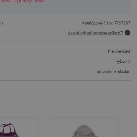
tovar z ponuky nižšie.
ma
Katalógové číslo:
7767287
Ako si vybrať správnu veľkosť?
Pre dievčatá
výborný
polyester + elastan