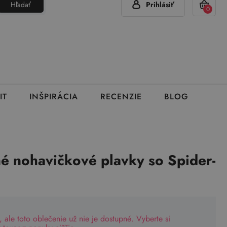
Hľadať
Prihlásiť
(Pon - Pia 7:00 - 15:00)
420 777 319 477
info@brumla.sk
+
0
IT
INŠPIRÁCIA
RECENZIE
BLOG
é nohavičkové plavky so Spider-
, ale toto oblečenie už nie je dostupné. Vyberte si