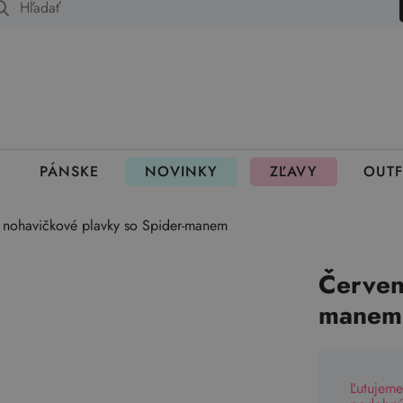
 fungujú rezervácie
PÁNSKE
NOVINKY
ZĽAVY
OUTF
 nohavičkové plavky so Spider-manem
Červen
manem
Ľutujeme