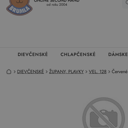
ONLINE SECOND HAND
Kedy a ako dostanem tovar
Ako môžem vrátiť oblečenie
Ako
od roku 2004
DIEVČENSKÉ
CHLAPČENSKÉ
DÁMSKE
DIEVČENSKÉ
ŽUPANY, PLAVKY
VEL. 128
Červené