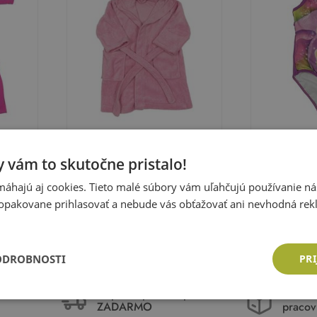
Yigga
Disney
 vám to skutočne pristalo!
Ružový chlpatý župan s
Fialové jedno
kapucňou Yigga
Zvonilkou Di
Veľkosť:
128
Veľkosť:
128
áhajú aj cookies. Tieto malé súbory vám uľahčujú používanie n
opakovane prihlasovať a nebude vás obťažovať ani nevhodná rek
Cena: 6,05 €
Cena: 5,18
ka
Pridať do košíka
Pri
ODROBNOSTI
PRI
idávame
Doprava pri nákupe nad 80 €
balíče
ZADARMO
pracov