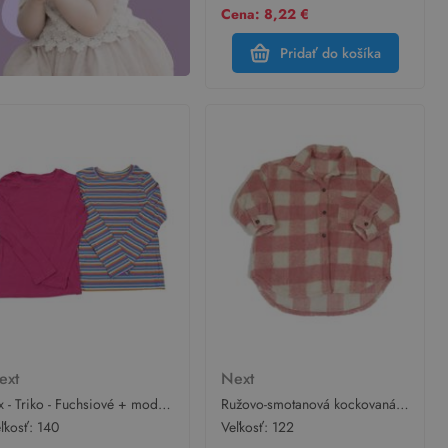
Cena: 8,22 €
Pridať do košíka
ext
Next
x - Triko - Fuchsiové + modro-
Ružovo-smotanová kockovaná
lo-žluté pruhované Next
huňatá košeľová bunda Next
ľkosť:
140
Veľkosť:
122