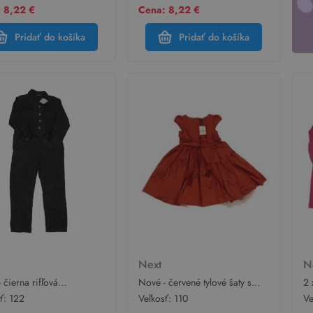
 8,22 €
Cena: 8,22 €
Pridať do košíka
Pridať do košíka
t
Next
N
 čierna rifľová
Nové - červené tylové šaty s
2 
néza s golierikom a
mašlou Next
bí
sť:
122
Veľkosť:
110
Ve
om Next