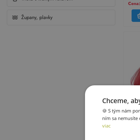
Cena:
Župany, plavky
Chceme, aby
🍪 S tým nám pom
Nex
ním sa nemusíte 
Červen
viac
Veľko