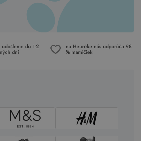
k odošleme do 1-2
na Heuréke nás odporúča 98
ných dní
% mamičiek