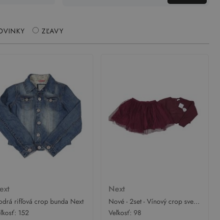
OVINKY
ZĽAVY
ext
Next
drá rifľová crop bunda Next
Nové - 2set - Vínový crop svetr
+ tylová sukňa Next
ľkosť:
152
Veľkosť:
98