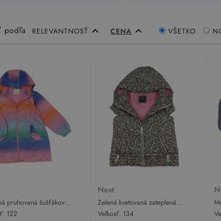
ť podľa
RELEVANTNOSŤ
CENA
VŠETKO
N
t
Next
N
ná pruhovaná šušťáková
Zelená kvetovaná zateplená
Mo
parka s kapucňou Next
šušťáková vesta s kapucňou
sť:
122
Veľkosť:
134
Ve
Next