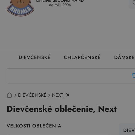
ONLINE SECOND HAND
Kedy a ako dostanem tovar
Ako môžem vrátiť oblečenie
Ako
od roku 2004
DIEVČENSKÉ
CHLAPČENSKÉ
DÁMSKE
DIEVČENSKÉ
NEXT
Dievčenské oblečenie, Next
VEĽKOSTI OBLEČENIA
DIE