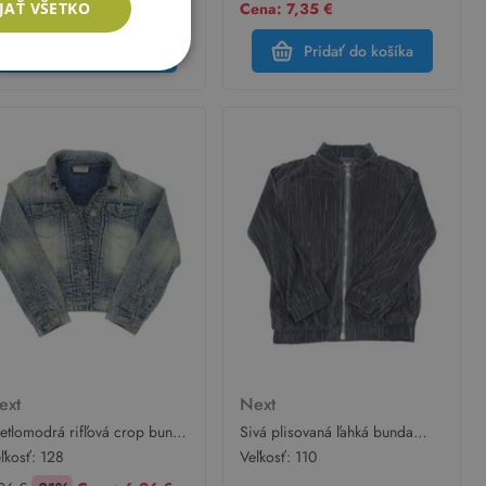
JAŤ VŠETKO
na: 7,35 €
Cena: 7,35 €
Pridať do košíka
Pridať do košíka
ext
Next
etlomodrá rifľová crop bunda
Sivá plisovaná ľahká bunda
xt
Next
ľkosť:
128
Veľkosť:
110