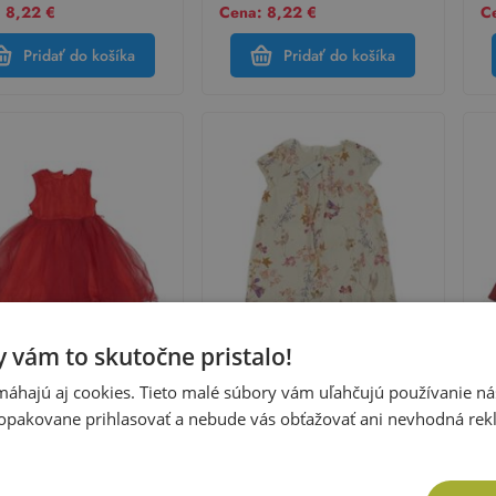
 8,22 €
Cena: 8,22 €
C
Pridať do košíka
Pridať do košíka
 vám to skutočne pristalo!
áhajú aj cookies. Tieto malé súbory vám uľahčujú používanie n
t
Next
N
opakovane prihlasovať a nebude vás obťažovať ani nevhodná rek
é tylové šaty Next
Nové - smotanové šaty s
Ví
kvietkami Next
ša
sť:
104
Veľkosť:
128
Ve