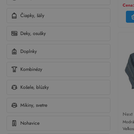
Cena:
Čiapky, šály
Deky, osušky
Doplnky
Kombinézy
Košele, blúzky
Mikiny, svetre
Nex
Modrá 
Nohavice
vyšúc
Veľko