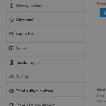
Cena:
Overaly, pyžamá
Slávnostné
Šaty, sukne
Šortky
Tepláky, legíny
Topánky
Nex
Tričká s dlhým rukávom
Nové -
kombi
Veľko
opask
Tričká s krátkym rukávom