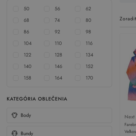
50
56
62
Zoradi
68
74
80
86
92
98
104
110
116
122
128
134
140
146
152
158
164
170
KATEGÓRIA OBLEČENIA
Body
Nex
Fareb
jarná 
Veľko
Bundy