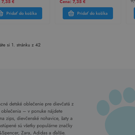
9,
 7,35 €
Cena: 7,35 €
Pridať do košíka
Pridať do košíka
áte si 1. stránku z 42
acné detské oblečenie pre dievčatá z
e oblečenia – v ponuke nájdete
na zips, dievčenské nohavice, šaty a
astúpené sú všetky populárne značky
Spencer, Zara, Adidas a ďalšie.