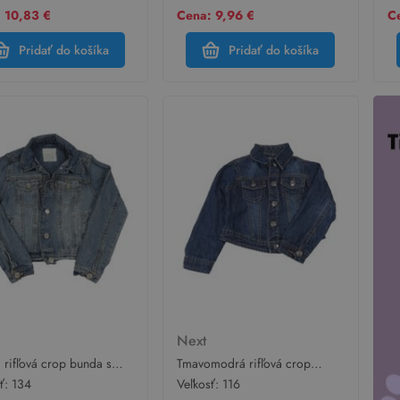
 10,83 €
Cena: 9,96 €
C
Pridať do košíka
Pridať do košíka
t
Next
rifľová crop bunda s
Tmavomodrá rifľová crop
haním a golierikom Next
bunda s golierikom Next
sť:
134
Veľkosť:
116