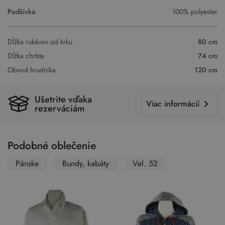
Podšívka
100% polyester
Dĺžka rukávov od krku
80 cm
Dĺžka chrbta
74 cm
Obvod hrudníka
120 cm
Ušetrite vďaka
Viac informácií
rezerváciám
Podobné oblečenie
Pánske
Bundy, kabáty
Vel. 52