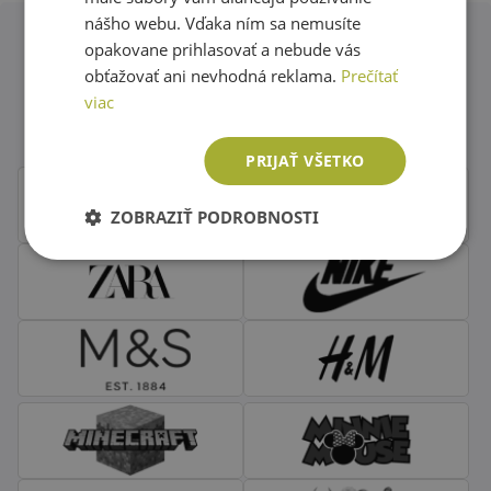
nášho webu. Vďaka ním sa nemusíte
opakovane prihlasovať a nebude vás
Obľúbené značky second hand
obťažovať ani nevhodná reklama.
Prečítať
viac
oblečenia
PRIJAŤ VŠETKO
ZOBRAZIŤ PODROBNOSTI