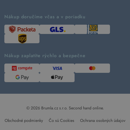
Vrátenie tovaru a reklamácia
Príbeh značky
Ako fungujú rezervácie
Ako tvoríme second hand
Nákup doručíme včas a v poriadku
Návod ako nakupovať
Časté otázky
Tabuľka veľkostí
Kde pomáhame
Predávané značky
Udržateľnosť
Recenzie zákazníkov
Blog
Nákup zaplatíte rýchlo a bezpečne
Kontakt
Pre médiá
© 2026 Brumla.cz s.r.o.
Second hand online.
Obchodné podmienky
Čo sú Cookies
Ochrana osobných údajov