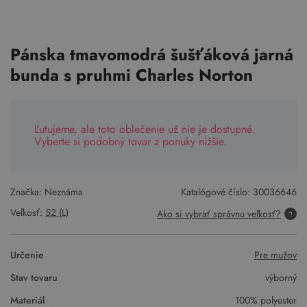
Pánska tmavomodrá šušťáková jarná
bunda s pruhmi Charles Norton
Ľutujeme, ale toto oblečenie už nie je dostupné.
Vyberte si podobný tovar z ponuky nižšie.
Značka: Neznáma
Katalógové číslo:
30036646
Veľkosť:
52 (L)
Ako si vybrať správnu veľkosť?
Určenie
Pre mužov
Stav tovaru
výborný
Materiál
100% polyester