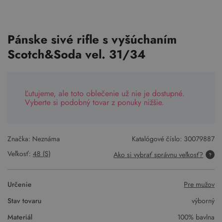
Pánske sivé rifle s vyšúchaním
Scotch&Soda vel. 31/34
Ľutujeme, ale toto oblečenie už nie je dostupné.
Vyberte si podobný tovar z ponuky nižšie.
Značka: Neznáma
Katalógové číslo:
30079887
Veľkosť:
48 (S)
Ako si vybrať správnu veľkosť?
Určenie
Pre mužov
Stav tovaru
výborný
Materiál
100% bavlna