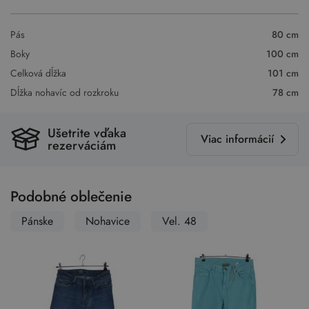
Pás
80 cm
Boky
100 cm
Celková dĺžka
101 cm
Dĺžka nohavíc od rozkroku
78 cm
Ušetrite vďaka
Viac informácií
rezerváciám
Podobné oblečenie
Pánske
Nohavice
Vel. 48