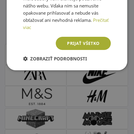
nášho webu. Vďaka ním sa nemusíte
opakovane prihlasovať a nebude vás
Obľúbené značky second hand
obťažovať ani nevhodná reklama.
Prečítať
viac
oblečenia
PRIJAŤ VŠETKO
ZOBRAZIŤ PODROBNOSTI