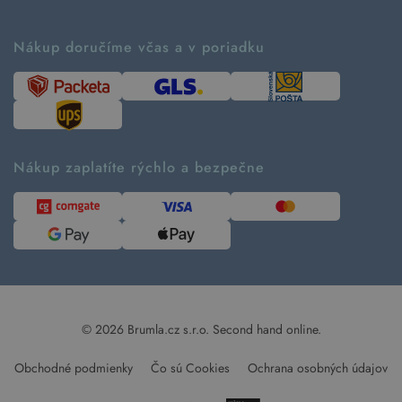
Príbeh značky
Ako fungujú rezervácie
Ako tvoríme second hand
Nákup doručíme včas a v poriadku
Návod ako nakupovať
Časté otázky
Tabuľka veľkostí
Kde pomáhame
Predávané značky
Udržateľnosť
Recenzie zákazníkov
Blog
Nákup zaplatíte rýchlo a bezpečne
Kontakt
Pre médiá
© 2026 Brumla.cz s.r.o.
Second hand online.
Obchodné podmienky
Čo sú Cookies
Ochrana osobných údajov