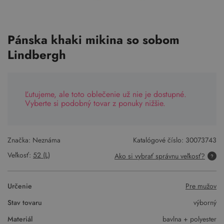
Pánska khaki mikina so sobom
Lindbergh
Ľutujeme, ale toto oblečenie už nie je dostupné.
Vyberte si podobný tovar z ponuky nižšie.
Značka: Neznáma
Katalógové číslo:
30073743
Veľkosť:
52 (L)
Ako si vybrať správnu veľkosť?
Určenie
Pre mužov
Stav tovaru
výborný
Materiál
bavlna + polyester