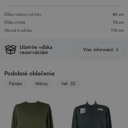
Dĺžka rukávov od krku
80 cm
Dĺžka chrbta
75 cm
Obvod hrudníka
110 cm
Ušetrite vďaka
Viac informácií
rezerváciám
Podobné oblečenie
Pánske
Mikiny
Vel. 52