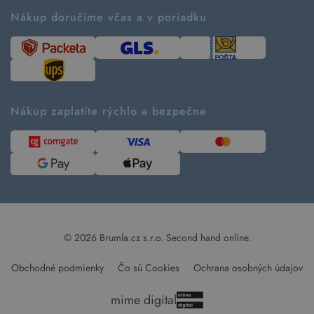
Ako fungujú rezervácie
Ako tvoríme second hand
Nákup doručíme včas a v poriadku
Návod ako nakupovať
Časté otázky
Tabuľka veľkostí
Kde pomáhame
Predávané značky
Udržateľnosť
Recenzie zákazníkov
Blog
Nákup zaplatíte rýchlo a bezpečne
Kontakt
Pre médiá
© 2026 Brumla.cz s.r.o.
Second hand online.
Obchodné podmienky
Čo sú Cookies
Ochrana osobných údajov
mime digital