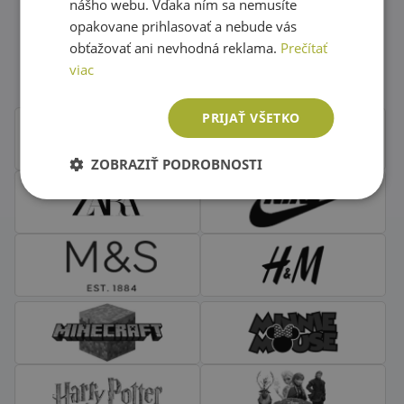
nášho webu. Vďaka ním sa nemusíte
opakovane prihlasovať a nebude vás
Obľúbené značky second hand
obťažovať ani nevhodná reklama.
Prečítať
oblečenia
viac
PRIJAŤ VŠETKO
ZOBRAZIŤ PODROBNOSTI