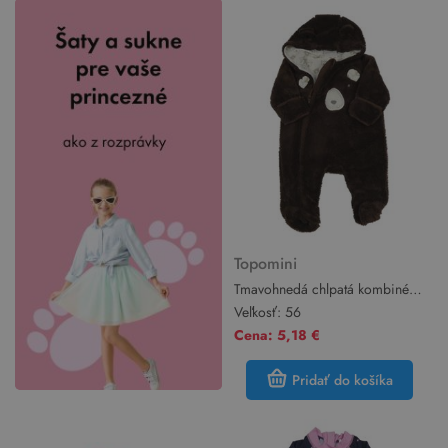
Topomini
Tmavohnedá chlpatá kombinéza
s ňufáčikom a kapucňou
Veľkosť:
56
Topomini
Cena: 5,18 €
Pridať do košíka