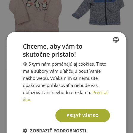
Chceme, aby vám to
Topomini
Topomini
skutočne pristalo!
Svetloružová mikina s tučňáky a
Tmavomodrá melírovaná pletená
SLOVAK
komínovým golierom Topomini
prepínaci mikina s šusťákem
Veľkosť:
92
Veľkosť:
80
🍪 S tým nám pomáhajú aj cookies. Tieto
ENGLISH
Topomini
Cena: 4,22 €
Cena: 4,22 €
malé súbory vám uľahčujú používanie
nášho webu. Vďaka ním sa nemusíte
Pridať do košíka
Pridať do košíka
opakovane prihlasovať a nebude vás
obťažovať ani nevhodná reklama.
Prečítať
viac
PRIJAŤ VŠETKO
ZOBRAZIŤ PODROBNOSTI