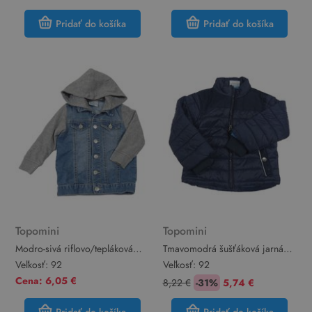
Pridať do košíka
Pridať do košíka
Topomini
Topomini
Modro-sivá riflovo/tepláková
Tmavomodrá šušťáková jarná
bunda s kapucňou Topomini
zateplená prešívaná bunda
Veľkosť:
92
Veľkosť:
92
Topomini
Cena: 6,05 €
8,22 €
-31%
5,74 €