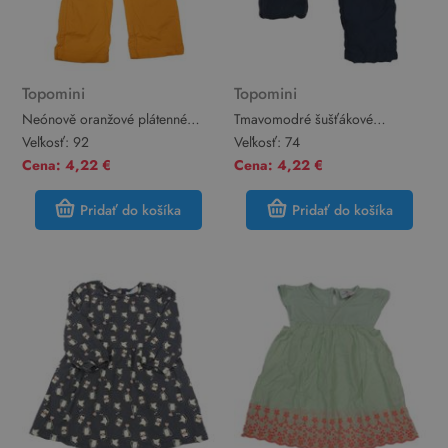
Topomini
Topomini
Neónově oranžové plátenné
Tmavomodré šušťákové
nohavice Topomini
zateplené cargo nohavice s
Veľkosť:
92
Veľkosť:
74
úpletovým pasom Topomini
Cena: 4,22 €
Cena: 4,22 €
Pridať do košíka
Pridať do košíka