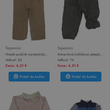
Topomini
Topomini
Hnedé podšité manšestráky
Antracitové šušťákové zateplené
Topomini
nohavice Topomini
Veľkosť:
80
Veľkosť:
74
Cena: 4,31 €
Cena: 4,31 €
Pridať do košíka
Pridať do košíka