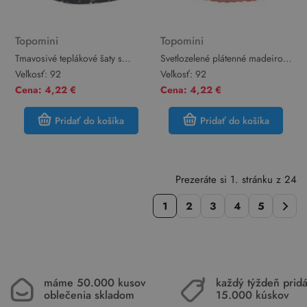
Topomini
Topomini
Tmavosivé teplákové šaty s
Svetlozelené plátenné madeirové
tučňáky Topomini
šaty Topomini
Veľkosť:
92
Veľkosť:
92
Cena: 4,22 €
Cena: 4,22 €
Pridať do košíka
Pridať do košíka
Prezeráte si 1. stránku z 24
1
2
3
4
5
máme 50.000 kusov
každý týždeň pri
oblečenia skladom
15.000 kúskov