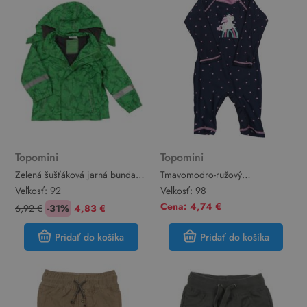
Topomini
Topomini
Zelená šušťáková jarná bunda s
Tmavomodro-ružový
dinosaurami a kapucí
hviezdičkovaný UV overal s
Veľkosť:
92
Veľkosť:
98
zn.Topomini
jednorožcom Topomini
Cena: 4,74 €
6,92 €
-31%
4,83 €
Pridať do košíka
Pridať do košíka