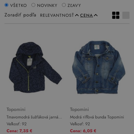
VŠETKO
NOVINKY
ZĽAVY
Zoradiť podľa
RELEVANTNOSŤ
CENA
Topomini
Topomini
Tmavomodrá šušťáková jarná
Modrá rifľová bunda Topomini
bunda s dinosaurami a
Veľkosť:
92
Veľkosť:
92
kapucňou Topomini
Cena: 7,35 €
Cena: 6,05 €