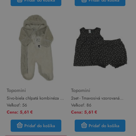
Pridať do košíka
Pridať do košíka
Topomini
Topomini
Sivo-biela chlpatá kombinéza s
2set - Tmavosivá vzorovaná
ledním medvěďom a kapucňou
tunika + kraťasy Topomini
Veľkosť:
56
Veľkosť:
86
Topomini
Cena: 5,61 €
Cena: 5,61 €
Pridať do košíka
Pridať do košíka