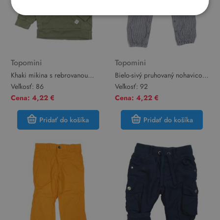
Topomini
Topomini
Khaki mikina s rebrovanou
Bielo-sivý pruhovaný nohavicový
vreckom a kapucňou Topomini
overal Topomini
Veľkosť:
86
Veľkosť:
92
Cena: 4,22 €
Cena: 4,22 €
Pridať do košíka
Pridať do košíka