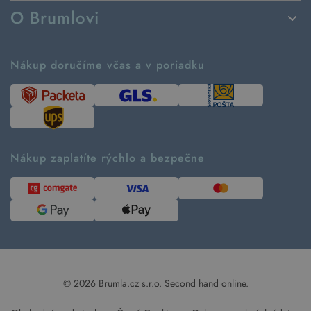
Spôsoby dodania a platby
O Brumlovi
Vrátenie tovaru a reklamácia
Príbeh značky
Ako fungujú rezervácie
Ako tvoríme second hand
Nákup doručíme včas a v poriadku
Návod ako nakupovať
Časté otázky
Tabuľka veľkostí
Kde pomáhame
Predávané značky
Udržateľnosť
Recenzie zákazníkov
Blog
Nákup zaplatíte rýchlo a bezpečne
Kontakt
Pre médiá
© 2026 Brumla.cz s.r.o.
Second hand online.