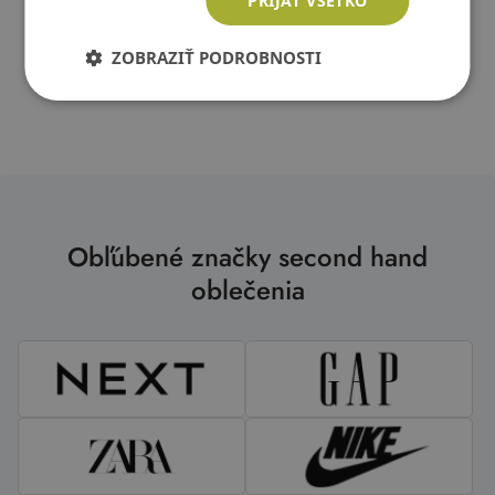
PRIJAŤ VŠETKO
ZOBRAZIŤ PODROBNOSTI
Obľúbené značky second hand
oblečenia