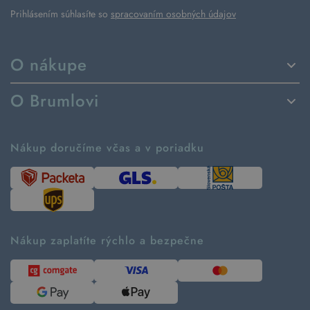
Prihlásením súhlasíte so
spracovaním osobných údajov
O nákupe
Spôsoby dodania a platby
O Brumlovi
Vrátenie tovaru a reklamácia
Príbeh značky
Ako fungujú rezervácie
Ako tvoríme second hand
Nákup doručíme včas a v poriadku
Návod ako nakupovať
Časté otázky
Tabuľka veľkostí
Kde pomáhame
Predávané značky
Udržateľnosť
Recenzie zákazníkov
Blog
Nákup zaplatíte rýchlo a bezpečne
Kontakt
Pre médiá