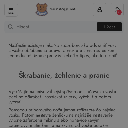
ONLINE SECOND HAND
0
od roku 2004
Hľadať
Našťastie existuje niekoľko spôsobov, ako odstrániť vosk
z vášho obľúbeného odevu, a niektoré z nich sú celkom
jednoduché. Máme pre vás niekoľko tipov, ako to urobiť.
Škrabanie, žehlenie a pranie
Vyskúšajte najuniverzálnejší spôsob odstraňovania vosku -
stačí ho oškrabať, nastriekať utierky, vyžehliť a potom
vyprať.
Pomocou príborového noža jemne zoškrabte čo najviac
vosku. Potom nastavte žehličku na najnižšie nastavenie,
vyložte zafarbenú mikinu alebo nohavice savými
papierovými utierkami a na škvrnu od vosku položte