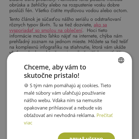
obrúska a žehličky alebo na rozpustenie vosku dobre
poslúži fén. Všetko čistite mydlovou vodou alebo octom.
Tento článok je súčasťou nášho seriálu o odstraňovaní
rôznych typov škvŕn. Tu sa tiež dozviete,
ako sa
vysporiadať so smolou na oblečení
. Hoci tieto
informácie možno ľahko nájsť na internete, chýba nám
prehľadný zoznam na jednom mieste. Môžete sa tiež tešiť
na komplexnú infografiku na stiahnutie, ktorá vám ukáže
všetky spôsoby odstraňovania najbežnejších a najťažšie
umývateľných škvŕn, s ktorými sa stretávate na detskom
oblečení.
Chceme, aby vám to
skutočne pristalo!
SLOVAK
🍪 S tým nám pomáhajú aj cookies. Tieto
ENGLISH
malé súbory vám uľahčujú používanie
nášho webu. Vďaka ním sa nemusíte
opakovane prihlasovať a nebude vás
obťažovať ani nevhodná reklama.
Prečítať
viac