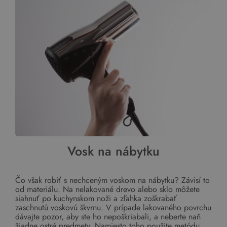
Vosk na nábytku
Čo však robiť s nechceným voskom na nábytku? Závisí to
od materiálu. Na nelakované drevo alebo sklo môžete
siahnuť po kuchynskom noži a zľahka zoškrabať
zaschnutú voskovú škvrnu. V prípade lakovaného povrchu
dávajte pozor, aby ste ho nepoškriabali, a neberte naň
žiadne ostré predmety. Namiesto toho použite metódu