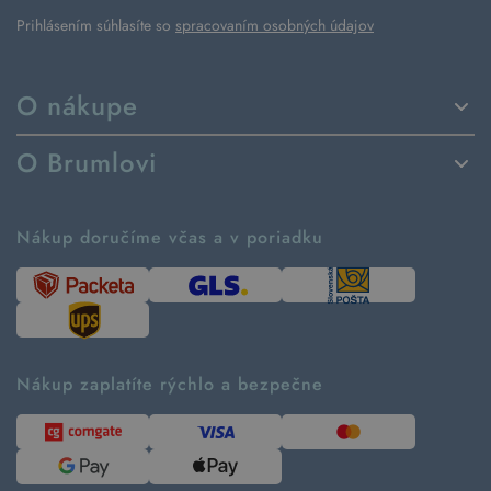
Prihlásením súhlasíte so
spracovaním osobných údajov
O nákupe
Spôsoby dodania a platby
O Brumlovi
Vrátenie tovaru a reklamácia
Príbeh značky
Ako fungujú rezervácie
Ako tvoríme second hand
Nákup doručíme včas a v poriadku
Návod ako nakupovať
Časté otázky
Tabuľka veľkostí
Kde pomáhame
Predávané značky
Udržateľnosť
Recenzie zákazníkov
Blog
Nákup zaplatíte rýchlo a bezpečne
Kontakt
Pre médiá