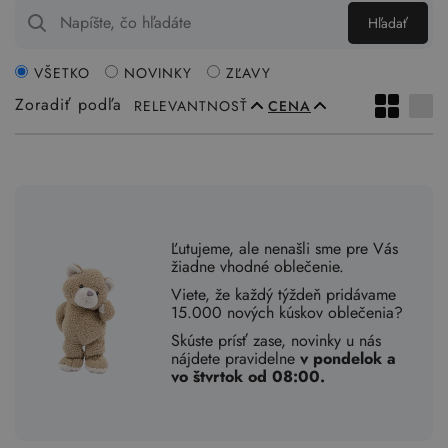
Hľadať
VŠETKO
NOVINKY
ZĽAVY
Zoradiť podľa
RELEVANTNOSŤ
CENA
Ľutujeme, ale nenašli sme pre Vás
žiadne vhodné oblečenie.
Viete, že každý týždeň pridávame
15.000 nových kúskov oblečenia?
Skúste prísť zase, novinky u nás
nájdete pravidelne
v pondelok a
vo štvrtok od 08:00.