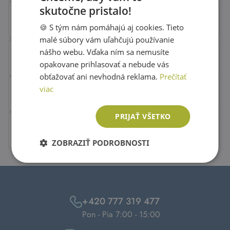
skutočne pristalo!
SLOVAK
🍪 S tým nám pomáhajú aj cookies. Tieto
ENGLISH
malé súbory vám uľahčujú používanie
nášho webu. Vďaka ním sa nemusíte
opakovane prihlasovať a nebude vás
obťažovať ani nevhodná reklama.
Prečítať
viac
PRIJAŤ VŠETKO
ZOBRAZIŤ PODROBNOSTI
+420 777 319 477
Pon - Pia 7:00 - 15:00