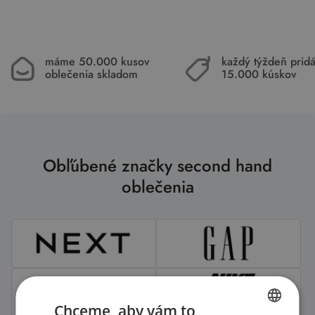
máme 50.000 kusov
každý týždeň pri
oblečenia skladom
15.000 kúskov
Obľúbené značky second hand
oblečenia
Chceme, aby vám to