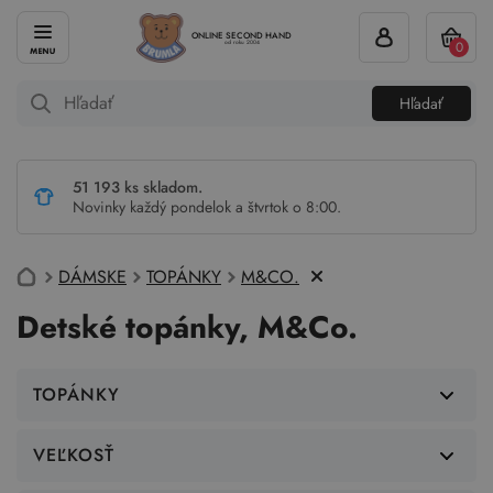
ONLINE SECOND HAND
0
od roku 2004
Hľadať
51 193 ks skladom.
Novinky každý pondelok a štvrtok o 8:00.
DÁMSKE
TOPÁNKY
M&CO.
Detské topánky, M&Co.
TOPÁNKY
VEĽKOSŤ