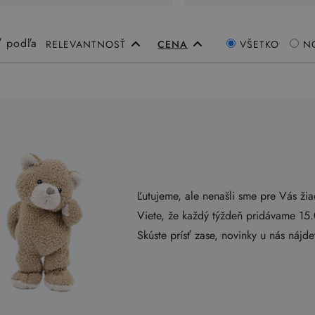
ť podľa
RELEVANTNOSŤ
CENA
VŠETKO
N
Ľutujeme, ale nenašli sme pre Vás ži
Viete, že každý týždeň pridávame 15
Skúste prísť zase, novinky u nás nájd