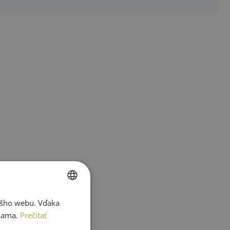
ášho webu. Vďaka
SLOVAK
lama.
Prečítať
ENGLISH