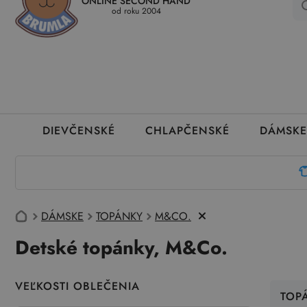
ONLINE SECOND HAND
Kedy a ako dostanem tovar
Ako môžem vrátiť oblečenie
Ako
od roku 2004
DIEVČENSKÉ
CHLAPČENSKÉ
DÁMSKE
DÁMSKE
TOPÁNKY
M&CO.
Detské topánky, M&Co.
VEĽKOSTI OBLEČENIA
TOP