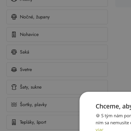
Nočné, župany
Nohavice
Saká
Svetre
Šaty, sukne
Šortky, plavky
Chceme, aby
🍪 S tým nám pom
Tepláky, šport
ním sa nemusíte 
viac