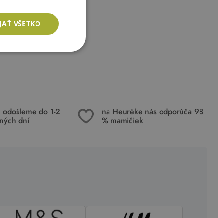
JAŤ VŠETKO
k odošleme do 1-2
na Heuréke nás odporúča 98
ných dní
% mamičiek