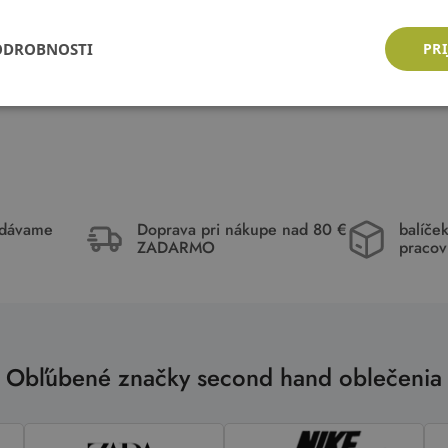
ODROBNOSTI
PRI
idávame
Doprava pri nákupe nad 80 €
balíče
ZADARMO
pracov
Obľúbené značky second hand oblečenia