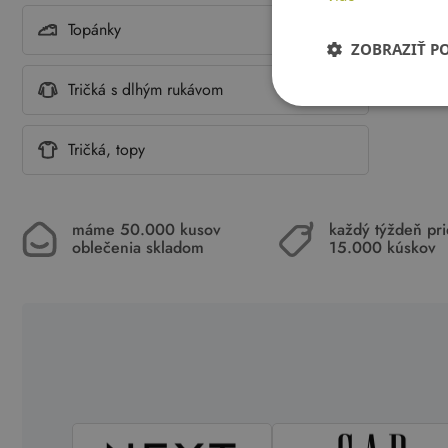
Topánky
ZOBRAZIŤ P
Tričká s dlhým rukávom
Tričká, topy
máme 50.000 kusov
každý týždeň pr
oblečenia skladom
15.000 kúskov