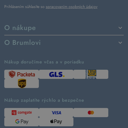
Prihlásením súhlasíte so
spracovaním osobných údajov
O nákupe
Spôsoby dodania a platby
O Brumlovi
Vrátenie tovaru a reklamácia
Príbeh značky
Ako fungujú rezervácie
Ako tvoríme second hand
Nákup doručíme včas a v poriadku
Návod ako nakupovať
Časté otázky
Tabuľka veľkostí
Kde pomáhame
Predávané značky
Udržateľnosť
Recenzie zákazníkov
Blog
Nákup zaplatíte rýchlo a bezpečne
Kontakt
Pre médiá