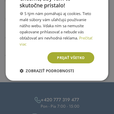
skutočne pristalo!
SLOVAK
🍪 S tým nám pomáhajú aj cookies. Tieto
ENGLISH
malé súbory vám uľahčujú používanie
nášho webu. Vďaka ním sa nemusíte
opakovane prihlasovať a nebude vás
obťažovať ani nevhodná reklama.
Prečítať
viac
PRIJAŤ VŠETKO
ZOBRAZIŤ PODROBNOSTI
+420 777 319 477
Pon - Pia 7:00 - 15:00