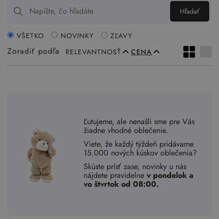
Hľadať
VŠETKO
NOVINKY
ZĽAVY
Zoradiť podľa
RELEVANTNOSŤ
CENA
Ľutujeme, ale nenašli sme pre Vás
žiadne vhodné oblečenie.
Viete, že každý týždeň pridávame
15.000 nových kúskov oblečenia?
Skúste prísť zase, novinky u nás
nájdete pravidelne
v pondelok a
vo štvrtok od 08:00.