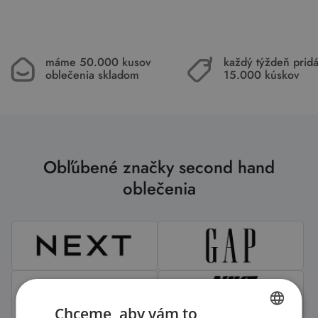
máme 50.000 kusov
každý týždeň pri
oblečenia skladom
15.000 kúskov
Obľúbené značky second hand
oblečenia
Chceme, aby vám to