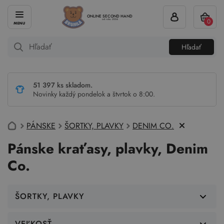
ONLINE SECOND HAND
0
od roku 2004
Hľadať
51 397 ks skladom.
Novinky každý pondelok a štvrtok o 8:00.
PÁNSKE
ŠORTKY, PLAVKY
DENIM CO.
Pánske kraťasy, plavky, Denim
Co.
ŠORTKY, PLAVKY
VEĽKOSŤ