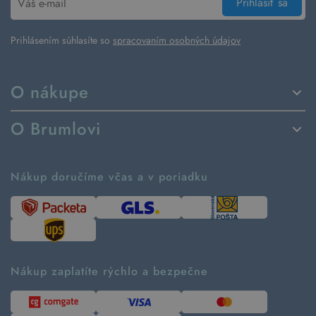
Prihlásiť sa
Prihlásením súhlasíte so
spracovaním osobných údajov
O nákupe
Spôsoby dodania a platby
O Brumlovi
Vrátenie tovaru a reklamácia
Príbeh značky
Ako fungujú rezervácie
Ako tvoríme second hand
Nákup doručíme včas a v poriadku
Návod ako nakupovať
Časté otázky
Tabuľka veľkostí
Kde pomáhame
Predávané značky
Udržateľnosť
Recenzie zákazníkov
Blog
Nákup zaplatíte rýchlo a bezpečne
Kontakt
Pre médiá