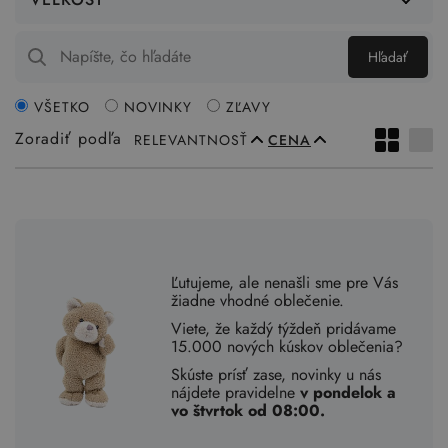
Hľadať
VŠETKO
NOVINKY
ZĽAVY
Zoradiť podľa
RELEVANTNOSŤ
CENA
Ľutujeme, ale nenašli sme pre Vás
žiadne vhodné oblečenie.
Viete, že každý týždeň pridávame
15.000 nových kúskov oblečenia?
Skúste prísť zase, novinky u nás
nájdete pravidelne
v pondelok a
vo štvrtok od 08:00.