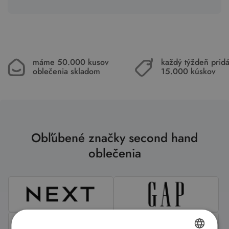
máme 50.000 kusov
každý týždeň pri
oblečenia skladom
15.000 kúskov
Obľúbené značky second hand
oblečenia