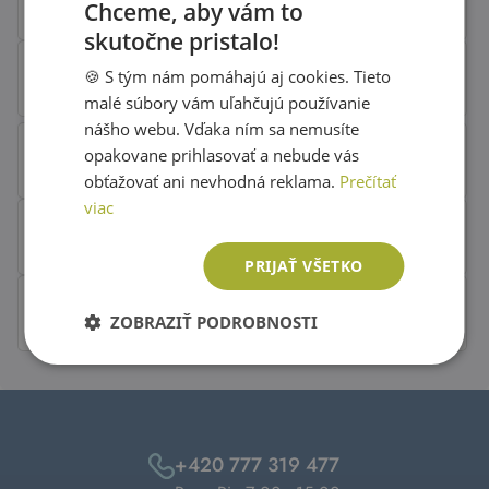
Chceme, aby vám to
skutočne pristalo!
SLOVAK
🍪 S tým nám pomáhajú aj cookies. Tieto
ENGLISH
malé súbory vám uľahčujú používanie
nášho webu. Vďaka ním sa nemusíte
opakovane prihlasovať a nebude vás
obťažovať ani nevhodná reklama.
Prečítať
viac
PRIJAŤ VŠETKO
ZOBRAZIŤ PODROBNOSTI
+420 777 319 477