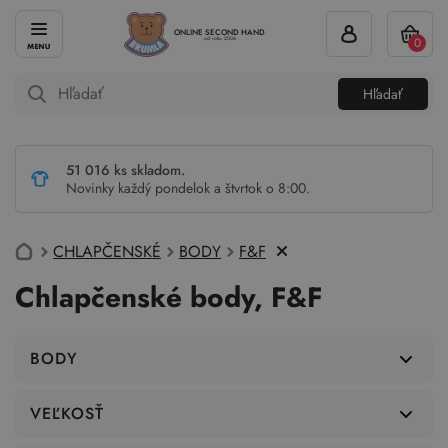
ONLINE SECOND HAND
0
od roku 2004
Hľadať
51 016 ks skladom.
Novinky každý pondelok a štvrtok o 8:00.
CHLAPČENSKÉ
BODY
F&F
Chlapčenské body, F&F
BODY
VEĽKOSŤ