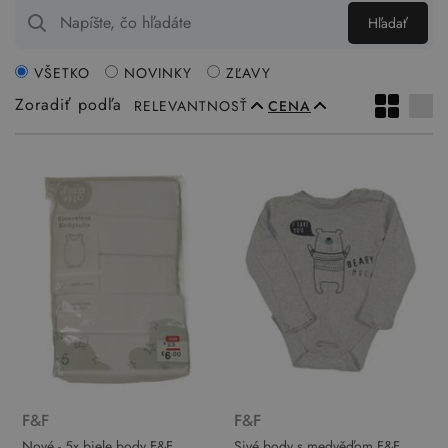
Hľadať
VŠETKO
NOVINKY
ZĽAVY
Zoradiť podľa
RELEVANTNOSŤ
CENA
F&F
F&F
Nové - 5x biele body F&F
Sivé body s medvěďom F&F