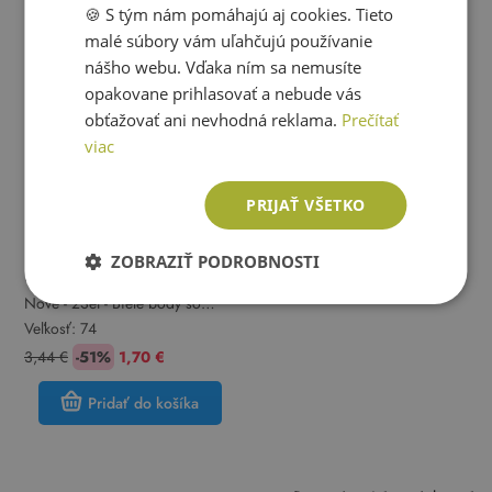
🍪 S tým nám pomáhajú aj cookies. Tieto
ENGLISH
malé súbory vám uľahčujú používanie
nášho webu. Vďaka ním sa nemusíte
opakovane prihlasovať a nebude vás
obťažovať ani nevhodná reklama.
Prečítať
viac
PRIJAŤ VŠETKO
ZOBRAZIŤ PODROBNOSTI
F&F
Nové - 2Set - Biele body so
sloníky a palmami + čapica F&F
Veľkosť:
74
3,44 €
-51%
1,70 €
Pridať do košíka