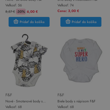
Veľkosť:
56
Veľkosť:
74
Cena: 3,00 €
8,57 €
-30%
6,00 €
Pridať do košíka
Pridať do košíka
F&F
F&F
Nové - Smotanové body s
Biele body s nápisom F&F
listami a gepardy F&F
Veľkosť:
68
Veľkosť:
68