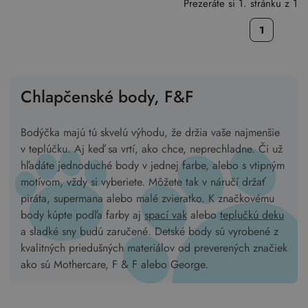
Prezeráte si 1. stránku z 1
1
Chlapčenské body, F&F
Bodýčka majú tú skvelú výhodu, že držia vaše najmenšie
v teplúčku. Aj keď sa vrtí, ako chce, neprechladne. Či už
hľadáte jednoduché body v jednej farbe, alebo s vtipným
motívom, vždy si vyberiete. Môžete tak v náručí držať
piráta, supermana alebo malé zvieratko. K značkovému
body kúpte podľa farby aj
spací vak
alebo
teplučkú deku
a sladké sny budú zaručené. Detské body sú vyrobené z
kvalitných priedušných materiálov od preverených značiek
ako sú Mothercare, F & F alebo George.