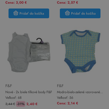
Cena: 3,00 €
Cena: 2,57 €
Pridať do košíka
Pridať do košíka
F&F
F&F
Nové - 2x biele tílkové body F&F
Modro-bielo-zelené vzorované
body F&F
Veľkosť:
68
Veľkosť:
56
Cena: 2,14 €
3,44 €
-31%
2,40 €