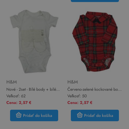
H&M
H&M
Nové - 2set - Bílé body + bílé
Červeno-zelené kockované body
rukavice H&M
s motýlkom a golierikom H&M
Veľkosť:
62
Veľkosť:
50
Cena: 2,57 €
Cena: 2,57 €
Pridať do košíka
Pridať do košíka