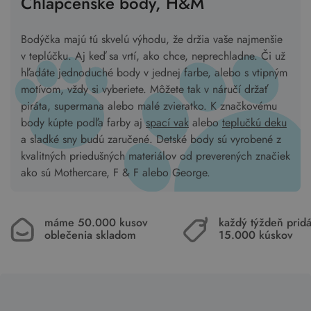
Chlapčenské body, H&M
Bodýčka majú tú skvelú výhodu, že držia vaše najmenšie
v teplúčku. Aj keď sa vrtí, ako chce, neprechladne. Či už
hľadáte jednoduché body v jednej farbe, alebo s vtipným
motívom, vždy si vyberiete. Môžete tak v náručí držať
piráta, supermana alebo malé zvieratko. K značkovému
body kúpte podľa farby aj
spací vak
alebo
teplučkú deku
a sladké sny budú zaručené. Detské body sú vyrobené z
kvalitných priedušných materiálov od preverených značiek
ako sú Mothercare, F & F alebo George.
máme 50.000 kusov
každý týždeň pri
oblečenia skladom
15.000 kúskov