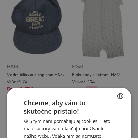
H&M
H&M
Modrá šiltovka s nápisom H&M
Biele body s kotvami H&M
Veľkosť:
74
Veľkosť:
104
Cena: 2,57 €
3,44 €
-31%
2,40 €
Chceme, aby vám to
Pridať do košíka
Pridať do košíka
skutočne pristalo!
SLOVAK
🍪 S tým nám pomáhajú aj cookies. Tieto
ENGLISH
malé súbory vám uľahčujú používanie
nášho webu. Vďaka ním sa nemusíte