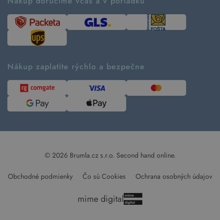
Ako tvoríme second hand
Nákup doručíme včas a v poriadku
Návod ako nakupovať
Časté otázky
Tabuľka veľkostí
Kde pomáhame
Predávané značky
Udržateľnosť
Recenzie zákazníkov
Blog
Nákup zaplatíte rýchlo a bezpečne
Kontakt
Pre médiá
© 2026 Brumla.cz s.r.o.
Second hand online.
Obchodné podmienky
Čo sú Cookies
Ochrana osobných údajov
mime digital