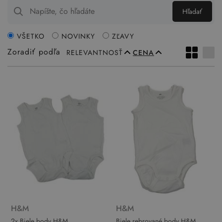
Hľadať
VŠETKO
NOVINKY
ZĽAVY
Zoradiť podľa
RELEVANTNOSŤ
CENA
H&M
H&M
2x Biele body H&M
Biele rebrované body H&M