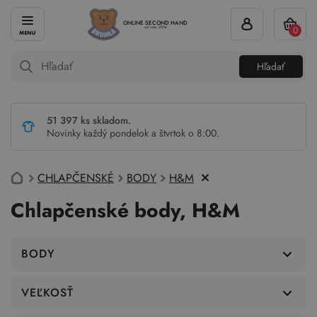
ONLINE SECOND HAND
0
od roku 2004
Hľadať
51 397 ks skladom.
Novinky každý pondelok a štvrtok o 8:00.
CHLAPČENSKÉ
BODY
H&M
Chlapčenské body, H&M
BODY
VEĽKOSŤ