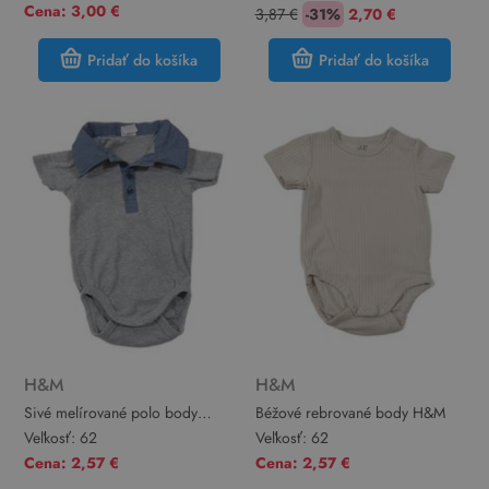
Cena: 3,00 €
3,87 €
-31%
2,70 €
Pridať do košíka
Pridať do košíka
H&M
H&M
Sivé melírované polo body
Béžové rebrované body H&M
H&M
Veľkosť:
62
Veľkosť:
62
Cena: 2,57 €
Cena: 2,57 €