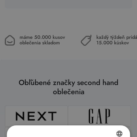
máme 50.000 kusov
každý týždeň pri
oblečenia skladom
15.000 kúskov
Obľúbené značky second hand
oblečenia