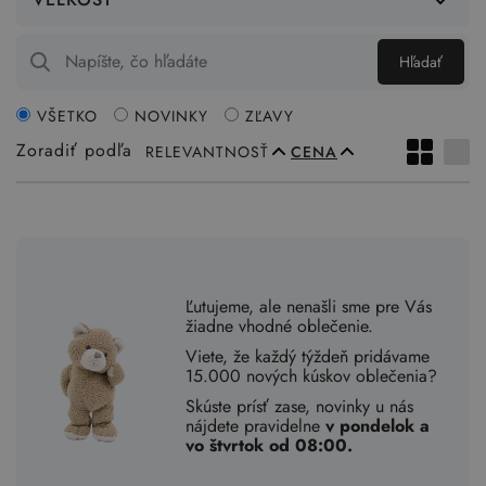
Hľadať
VŠETKO
NOVINKY
ZĽAVY
Zoradiť podľa
RELEVANTNOSŤ
CENA
Ľutujeme, ale nenašli sme pre Vás
žiadne vhodné oblečenie.
Viete, že každý týždeň pridávame
15.000 nových kúskov oblečenia?
Skúste prísť zase, novinky u nás
nájdete pravidelne
v pondelok a
vo štvrtok od 08:00.