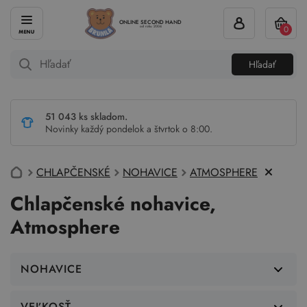
ONLINE SECOND HAND
0
od roku 2004
Hľadať
51 043 ks skladom.
Novinky každý pondelok a štvrtok o 8:00.
CHLAPČENSKÉ
NOHAVICE
ATMOSPHERE
Chlapčenské nohavice,
Atmosphere
NOHAVICE
VEĽKOSŤ