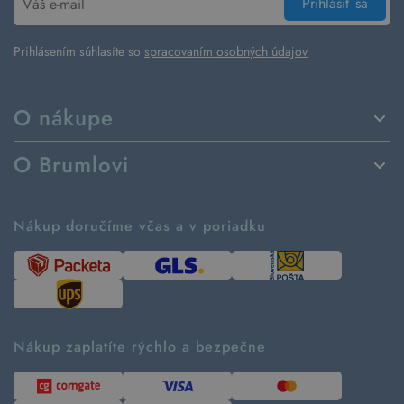
Prihlásiť sa
Prihlásením súhlasíte so
spracovaním osobných údajov
O nákupe
Spôsoby dodania a platby
O Brumlovi
Vrátenie tovaru a reklamácia
Príbeh značky
Ako fungujú rezervácie
Ako tvoríme second hand
Nákup doručíme včas a v poriadku
Návod ako nakupovať
Časté otázky
Tabuľka veľkostí
Kde pomáhame
Predávané značky
Udržateľnosť
Recenzie zákazníkov
Blog
Nákup zaplatíte rýchlo a bezpečne
Kontakt
Pre médiá