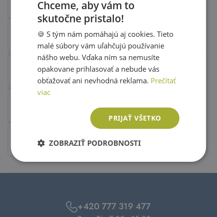
Chceme, aby vám to
skutočne pristalo!
SLOVAK
🍪 S tým nám pomáhajú aj cookies. Tieto
ENGLISH
malé súbory vám uľahčujú používanie
nášho webu. Vďaka ním sa nemusíte
opakovane prihlasovať a nebude vás
obťažovať ani nevhodná reklama.
Prečítať
viac
PRIJAŤ VŠETKO
ZOBRAZIŤ PODROBNOSTI
+420 777 319 477