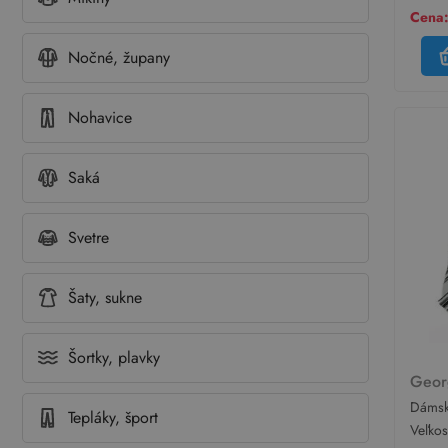
Cena:
Nočné, župany
Nohavice
Saká
Svetre
Šaty, sukne
Šortky, plavky
Geo
Dámsk
Tepláky, šport
voľné
Veľko