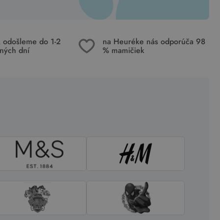
k odošleme do 1-2
na Heuréke nás odporúča 98
ných dní
% mamičiek