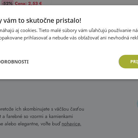
€
-52%
Cena:
2,53 €
Pridať do košíka
 vám to skutočne pristalo!
áhajú aj cookies. Tieto malé súbory vám uľahčujú používanie n
opakovane prihlasovať a nebude vás obťažovať ani nevhodná rek
áte si 1. stránku z 1
ODROBNOSTI
PRI
etože ich skombinujete s väčšou časťou
it a farebné so vzormi a kamienkami
rne alebo elegantne, voľte buď
nohavice,