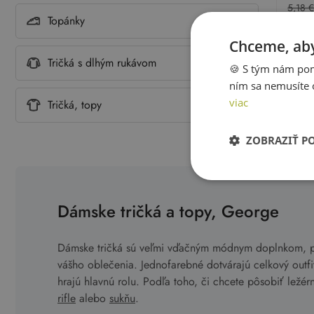
5,18 
Topánky
Chceme, aby
Tričká s dlhým rukávom
🍪 S tým nám pom
ním sa nemusíte 
viac
Tričká, topy
Prezer
ZOBRAZIŤ P
Dámske tričká a topy, George
Dámske tričká sú veľmi vďačným módnym doplnkom, pr
vášho oblečenia. Jednofarebné dotvárajú celkový outf
hrajú hlavnú rolu. Podľa toho, či chcete pôsobiť ležé
rifle
alebo
sukňu
.