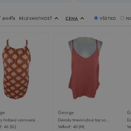
ť podľa
RELEVANTNOSŤ
CENA
VŠETKO
N
rge
George
G
y hrdzavý vzorovaný
Dámsky tmavoružový top so
Dá
 ý top George
zkříženými zády George
G
sť:
46 (XL)
Veľkosť:
40 (M)
Ve