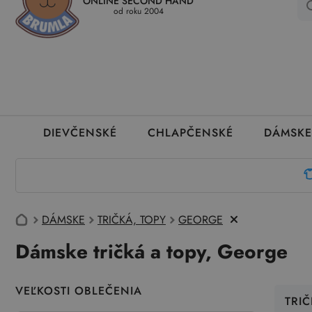
ONLINE SECOND HAND
Kedy a ako dostanem tovar
Ako môžem vrátiť oblečenie
Ako
od roku 2004
DIEVČENSKÉ
CHLAPČENSKÉ
DÁMSKE
DÁMSKE
TRIČKÁ, TOPY
GEORGE
Dámske tričká a topy, George
VEĽKOSTI OBLEČENIA
TRIČ