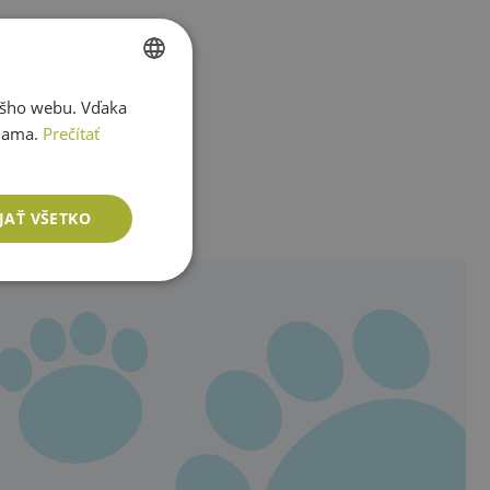
ášho webu. Vďaka
SLOVAK
lama.
Prečítať
ENGLISH
1
JAŤ VŠETKO