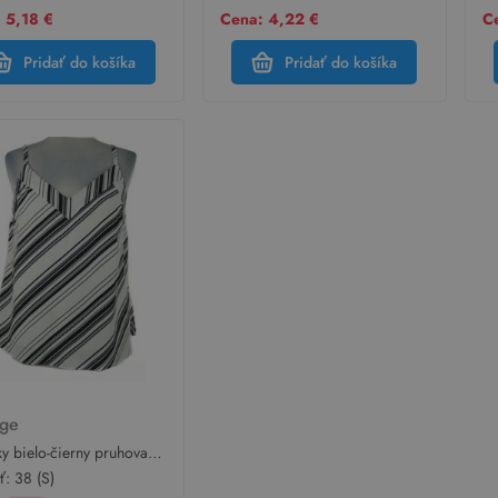
 5,18 €
Cena: 4,22 €
C
Pridať do košíka
Pridať do košíka
rge
y bielo-čierny pruhovaný
 ý top George
sť:
38 (S)