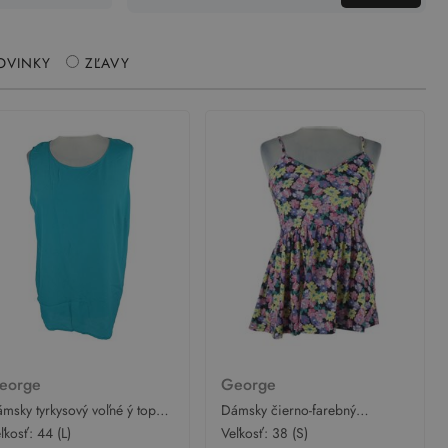
OVINKY
ZĽAVY
eorge
George
msky tyrkysový voľné ý top
Dámsky čierno-farebný
eorge
kvetovaný top George
ľkosť:
44 (L)
Veľkosť:
38 (S)