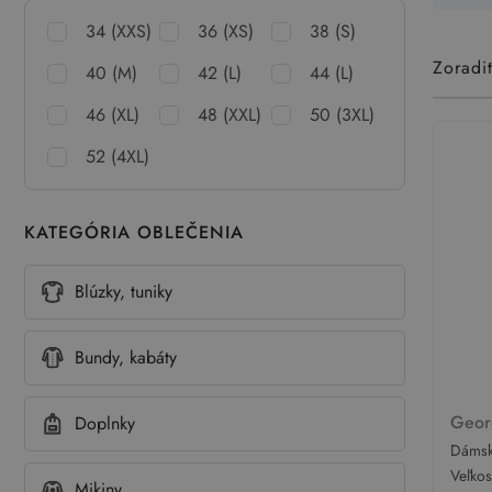
34 (XXS)
36 (XS)
38 (S)
Zoradi
40 (M)
42 (L)
44 (L)
46 (XL)
48 (XXL)
50 (3XL)
52 (4XL)
KATEGÓRIA OBLEČENIA
Blúzky, tuniky
Bundy, kabáty
Geo
Doplnky
Dámsk
voľné
Veľko
Mikiny