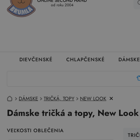
ONLINE SECOND HAND
Kedy a ako dostanem tovar
Ako môžem vrátiť oblečenie
Ako
od roku 2004
DIEVČENSKÉ
CHLAPČENSKÉ
DÁMSKE
DÁMSKE
TRIČKÁ, TOPY
NEW LOOK
Dámske tričká a topy, New Look
VEĽKOSTI OBLEČENIA
TRIČ