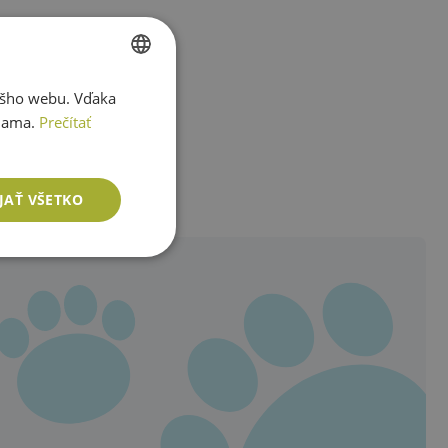
ášho webu. Vďaka
SLOVAK
lama.
Prečítať
ENGLISH
1
JAŤ VŠETKO