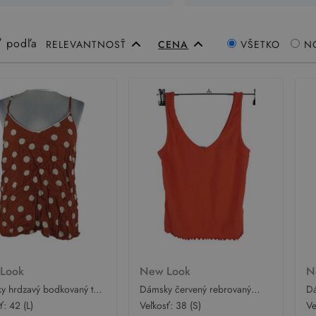
ť podľa
RELEVANTNOSŤ
CENA
VŠETKO
N
 Look
New Look
N
y hrdzavý bodkovaný top
Dámsky červený rebrovaný
Dá
ook
crop top New Look
pr
sť:
42 (L)
Veľkosť:
38 (S)
Ve