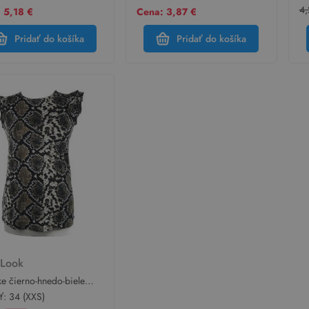
4,
 5,18 €
Cena: 3,87 €
Pridať do košíka
Pridať do košíka
 Look
e čierno-hnedo-biele
ané tričko s volánikmi
sť:
34 (XXS)
ook