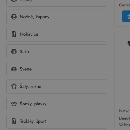
Cena:
Nočné, župany
Nohavice
Saká
Svetre
Šaty, sukne
Šortky, plavky
New
Dámsk
Tepláky, šport
vzorov
Veľko
New L