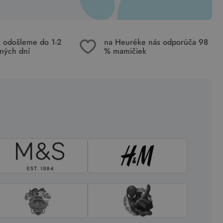
k odošleme do 1-2
na Heuréke nás odporúča 98
ných dní
% mamičiek