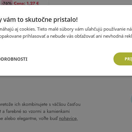
€
-76%
Cena:
1,27 €
Pridať do košíka
 vám to skutočne pristalo!
áhajú aj cookies. Tieto malé súbory vám uľahčujú používanie n
opakovane prihlasovať a nebude vás obťažovať ani nevhodná rek
áte si 1. stránku z 1
ODROBNOSTI
PRI
etože ich skombinujete s väčšou časťou
it a farebné so vzormi a kamienkami
rne alebo elegantne, voľte buď
nohavice,