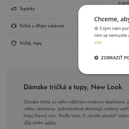
5,18 
Topánky
Chceme, aby
Tričká s dlhým rukávom
🍪 S tým nám pom
ním sa nemusíte 
viac
Tričká, topy
Prezer
ZOBRAZIŤ P
Dámske tričká a topy, New Look
Dámske tričká sú veľmi vďačným módnym doplnkom, pr
vášho oblečenia. Jednofarebné dotvárajú celkový outf
hrajú hlavnú rolu. Podľa toho, či chcete pôsobiť ležé
rifle
alebo
sukňu
.