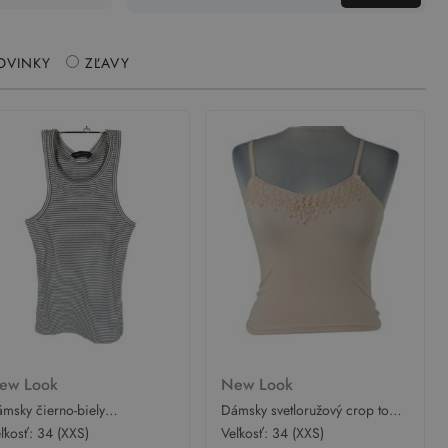
OVINKY
ZĽAVY
ew Look
New Look
msky čierno-biely
Dámsky svetloružový crop top s
úžkovaný crop top New Look
čipkou New Look
ľkosť:
34 (XXS)
Veľkosť:
34 (XXS)