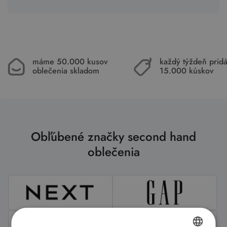
máme 50.000 kusov
každý týždeň pri
oblečenia skladom
15.000 kúskov
Obľúbené značky second hand
oblečenia