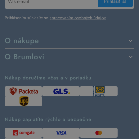
Prihlásiť sa
Prihlásením súhlasíte so
spracovaním osobných údajov
O nákupe
Spôsoby dodania a platby
O Brumlovi
Vrátenie tovaru a reklamácia
Príbeh značky
Ako fungujú rezervácie
Ako tvoríme second hand
Nákup doručíme včas a v poriadku
Návod ako nakupovať
Časté otázky
Tabuľka veľkostí
Kde pomáhame
Predávané značky
Udržateľnosť
Recenzie zákazníkov
Blog
Nákup zaplatíte rýchlo a bezpečne
Kontakt
Pre médiá