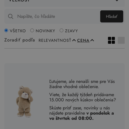
Hľadať
VŠETKO
NOVINKY
ZĽAVY
Zoradiť podľa
RELEVANTNOSŤ
CENA
Ľutujeme, ale nenašli sme pre Vás
žiadne vhodné oblečenie.
Viete, že každý týždeň pridávame
15.000 nových kúskov oblečenia?
Skúste prísť zase, novinky u nás
nájdete pravidelne
v pondelok a
vo štvrtok od 08:00.