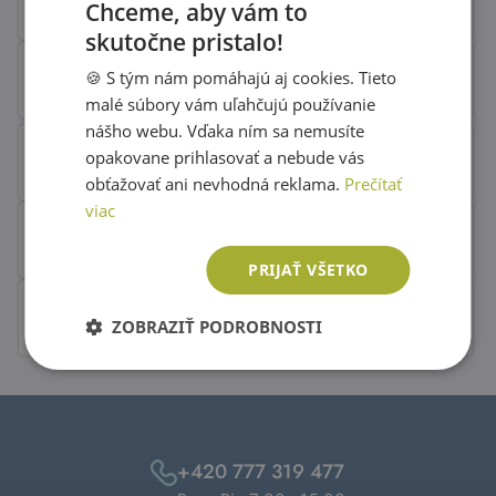
Chceme, aby vám to
skutočne pristalo!
SLOVAK
🍪 S tým nám pomáhajú aj cookies. Tieto
ENGLISH
malé súbory vám uľahčujú používanie
nášho webu. Vďaka ním sa nemusíte
opakovane prihlasovať a nebude vás
obťažovať ani nevhodná reklama.
Prečítať
viac
PRIJAŤ VŠETKO
ZOBRAZIŤ PODROBNOSTI
+420 777 319 477