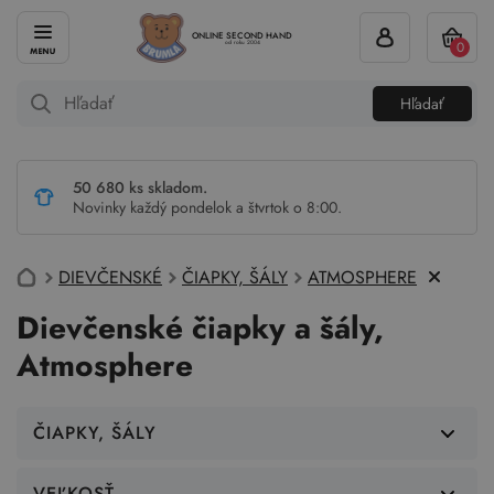
ONLINE SECOND HAND
0
od roku 2004
Hľadať
50 680 ks skladom.
Novinky každý pondelok a štvrtok o 8:00.
DIEVČENSKÉ
ČIAPKY, ŠÁLY
ATMOSPHERE
Dievčenské čiapky a šály,
Atmosphere
ČIAPKY, ŠÁLY
VEĽKOSŤ