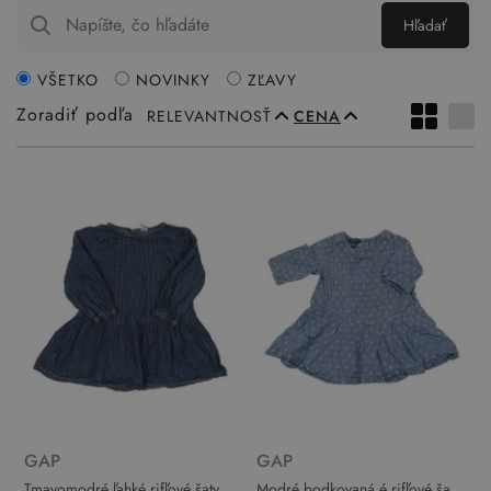
Hľadať
VŠETKO
NOVINKY
ZĽAVY
Zoradiť podľa
RELEVANTNOSŤ
CENA
GAP
GAP
Tmavomodré ľahké rifľové šaty
Modré bodkovaná é rifľové šaty