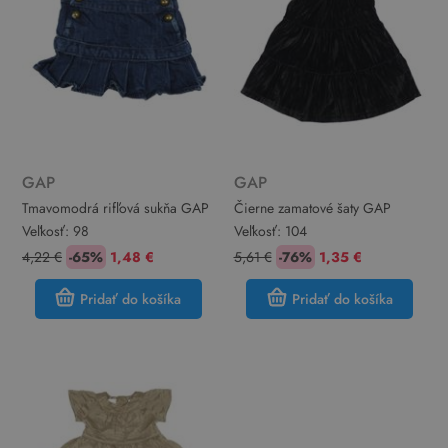
GAP
GAP
Tmavomodrá rifľová sukňa GAP
Čierne zamatové šaty GAP
Veľkosť:
98
Veľkosť:
104
4,22 €
-65%
1,48 €
5,61 €
-76%
1,35 €
Pridať do košíka
Pridať do košíka