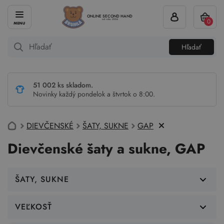
ONLINE SECOND HAND
0
od roku 2004
Hľadať
51 002 ks skladom.
Novinky každý pondelok a štvrtok o 8:00.
DIEVČENSKÉ
ŠATY, SUKNE
GAP
Dievčenské šaty a sukne, GAP
ŠATY, SUKNE
VEĽKOSŤ