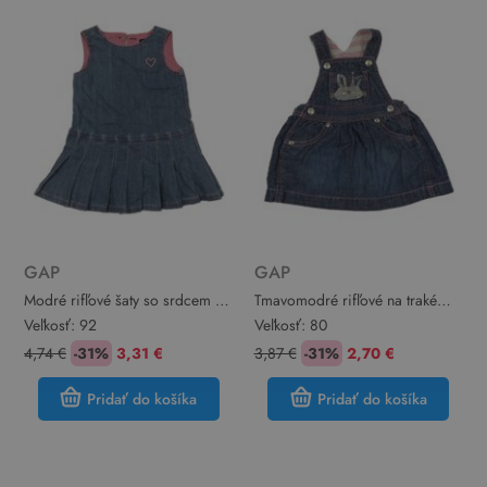
GAP
GAP
Modré rifľové šaty so srdcem z
Tmavomodré rifľové na traké
kamínků GAP
šaty s králikom GAP
Veľkosť:
92
Veľkosť:
80
4,74 €
-31%
3,31 €
3,87 €
-31%
2,70 €
Pridať do košíka
Pridať do košíka