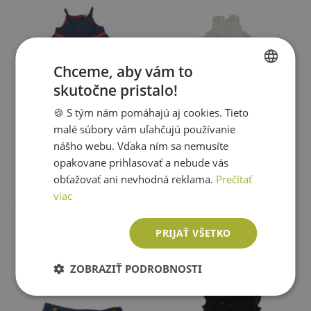
Chceme, aby vám to
skutočne pristalo!
SLOVAK
🍪 S tým nám pomáhajú aj cookies. Tieto
ENGLISH
malé súbory vám uľahčujú používanie
nášho webu. Vďaka ním sa nemusíte
GAP
GAP
opakovane prihlasovať a nebude vás
Tmavomodro-červené rifľové
2set - Bílé bavlněné šaty +
obťažovať ani nevhodná reklama.
Prečítať
šaty GAP
kalhotky na plenku GAP
Veľkosť:
92
Veľkosť:
86
viac
5,18 €
-52%
2,53 €
6,05 €
-76%
1,48 €
Pridať do košíka
Pridať do košíka
PRIJAŤ VŠETKO
ZOBRAZIŤ PODROBNOSTI