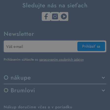
Sledujte nás na sieťach
Newsletter
Prihlásiť sa
Prihlásením súhlasíte so
spracovaním osobných údajov
O nákupe
Spôsoby dodania a platby
O Brumlovi
Vrátenie tovaru a reklamácia
Príbeh značky
Ako fungujú rezervácie
Ako tvoríme second hand
Nákup doručíme včas a v poriadku