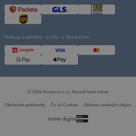
Návod ako nakupovať
Časté otázky
Tabuľka veľkostí
Kde pomáhame
Predávané značky
Udržateľnosť
Recenzie zákazníkov
Blog
Nákup zaplatíte rýchlo a bezpečne
Kontakt
Pre médiá
© 2026 Brumla.cz s.r.o.
Second hand online.
Obchodné podmienky
Čo sú Cookies
Ochrana osobných údajov
mime digital