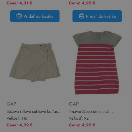
Cena: 4,31 €
Cena: 4,22 €
Pridať do košíka
Pridať do košíka
GAP
GAP
Béžové rifľové sukňové kraťasy
Tmavorůžovo-bielo-sivé
GAP
pruhované pletené šaty GAP
Veľkosť:
116
Veľkosť:
92
Cena: 4,22 €
Cena: 4,22 €