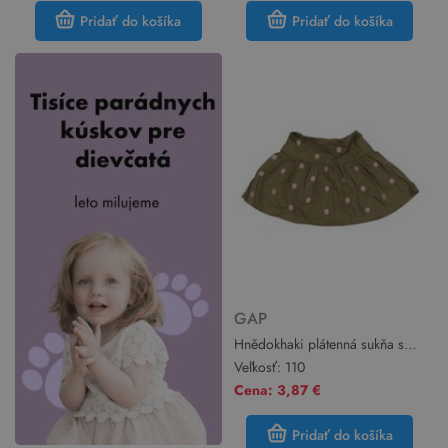
Pridať do košíka
Pridať do košíka
GAP
Hnědokhaki plátenná sukňa s
prasátky GAP
Veľkosť:
110
Cena: 3,87 €
Pridať do košíka