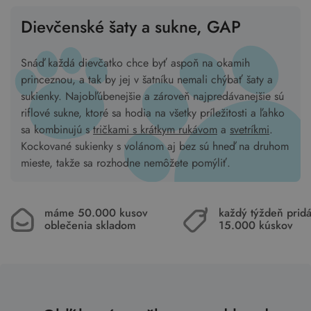
Dievčenské šaty a sukne, GAP
Snáď každá dievčatko chce byť aspoň na okamih
princeznou, a tak by jej v šatníku nemali chýbať šaty a
sukienky. Najobľúbenejšie a zároveň najpredávanejšie sú
riflové sukne, ktoré sa hodia na všetky príležitosti a ľahko
sa kombinujú s
tričkami s krátkym rukávom
a
svetríkmi
.
Kockované sukienky s volánom aj bez sú hneď na druhom
mieste, takže sa rozhodne nemôžete pomýliť.
máme 50.000 kusov
každý týždeň pri
oblečenia skladom
15.000 kúskov