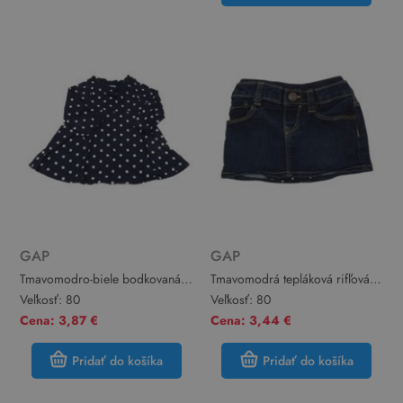
GAP
GAP
Tmavomodro-biele bodkovaná é
Tmavomodrá tepláková rifľová
šaty GAP
sukňa so všitými kalhotkami
Veľkosť:
80
Veľkosť:
80
GAP
Cena: 3,87 €
Cena: 3,44 €
Pridať do košíka
Pridať do košíka