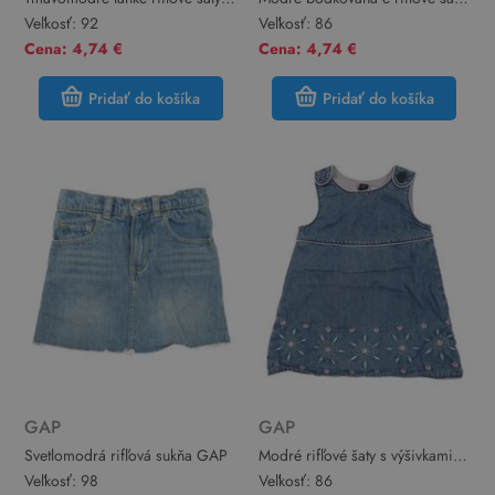
GAP
GAP
Veľkosť:
92
Veľkosť:
86
Cena: 4,74 €
Cena: 4,74 €
Pridať do košíka
Pridať do košíka
GAP
GAP
Svetlomodrá rifľová sukňa GAP
Modré rifľové šaty s výšivkami
GAP
Veľkosť:
98
Veľkosť:
86