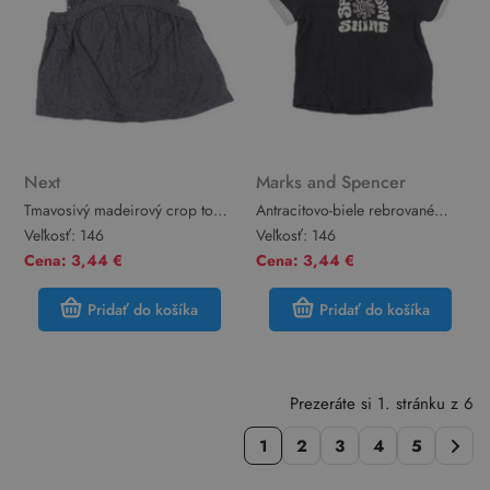
Next
Marks and Spencer
Tmavosivý madeirový crop top
Antracitovo-biele rebrované
Next
crop tričko s nápismi M&S
Veľkosť:
146
Veľkosť:
146
Cena: 3,44 €
Cena: 3,44 €
Pridať do košíka
Pridať do košíka
Prezeráte si 1. stránku z 6
1
2
3
4
5