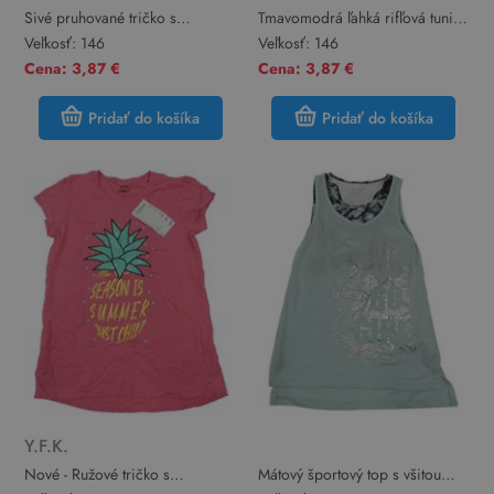
Sivé pruhované tričko s
Tmavomodrá ľahká rifľová tunika
gombíkmi Next
s vrstvením
Veľkosť:
146
Veľkosť:
146
Cena: 3,87 €
Cena: 3,87 €
Pridať do košíka
Pridať do košíka
Y.F.K.
Nové - Ružové tričko s
Mátový športový top s všitou