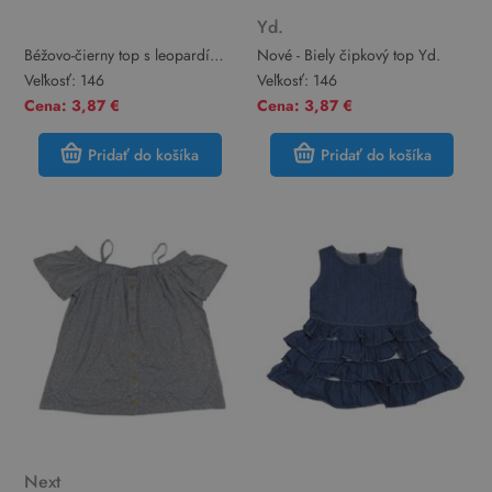
Yd.
Béžovo-čierny top s leopardím
Nové - Biely čipkový top Yd.
vzorom a volánikmi
Veľkosť:
146
Veľkosť:
146
Cena: 3,87 €
Cena: 3,87 €
Pridať do košíka
Pridať do košíka
Next