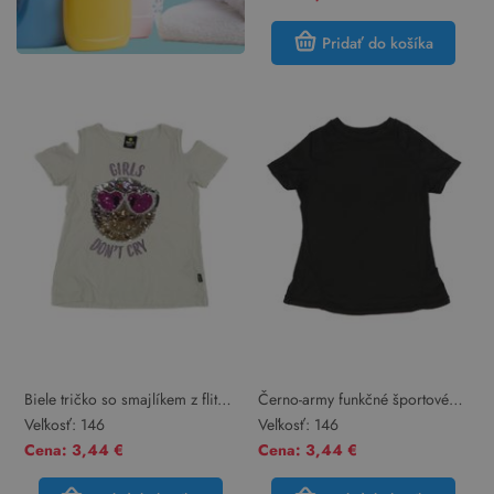
Pridať do košíka
Biele tričko so smajlíkem z flitrů
Černo-army funkčné športové
a volnými rameny
tričko
Veľkosť:
146
Veľkosť:
146
Cena: 3,44 €
Cena: 3,44 €