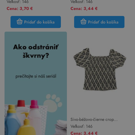
ananasom Y.F.K.
lambádou Active
Veľkosť:
146
Veľkosť:
146
Cena: 3,70 €
Cena: 3,44 €
Pridať do košíka
Pridať do košíka
Sivo-béžovo-čierne crop
vzorované tričko s žabičkováním
Veľkosť:
146
Cena: 3,44 €