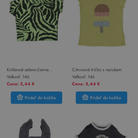
Kriklavoě zeleno-čierne
Citronové tričko s nanukem
vzorované crop tričko
Veľkosť:
146
Veľkosť:
146
Cena: 3,44 €
Cena: 3,44 €
Pridať do košíka
Pridať do košíka