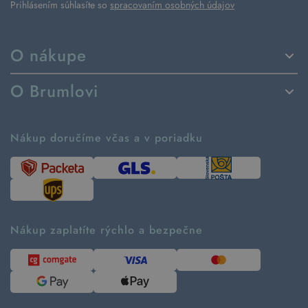
Prihlásením súhlasíte so
spracovaním osobných údajov
O nákupe
Spôsoby dodania a platby
O Brumlovi
Vrátenie tovaru a reklamácia
Príbeh značky
Ako fungujú rezervácie
Ako tvoríme second hand
Nákup doručíme včas a v poriadku
Návod ako nakupovať
Časté otázky
Tabuľka veľkostí
Kde pomáhame
Predávané značky
Udržateľnosť
Recenzie zákazníkov
Blog
Nákup zaplatíte rýchlo a bezpečne
Kontakt
Pre médiá