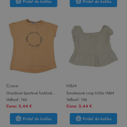
Pridať do košíka
Pridať do košíka
Crane
H&M
Oranžové športové funkčné
Smotanové crop tričko H&M
tričko s nápismi Crane
Veľkosť:
146
Veľkosť:
146
Cena: 3,44 €
Cena: 3,44 €
Pridať do košíka
Pridať do košíka