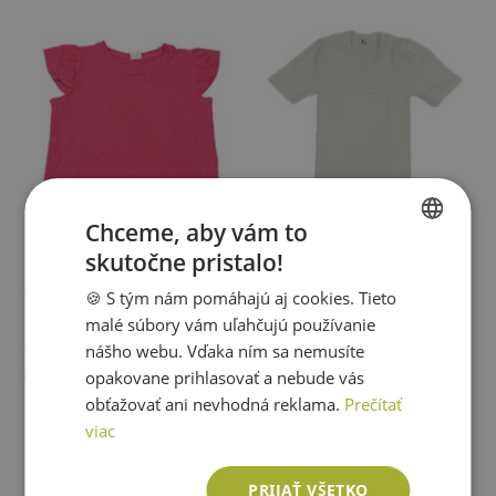
Chceme, aby vám to
skutočne pristalo!
SLOVAK
Y.F.K.
🍪 S tým nám pomáhajú aj cookies. Tieto
ENGLISH
malé súbory vám uľahčujú používanie
Fuchsiová strukturovaná blúzka
Biele body
Y.F.K.
nášho webu. Vďaka ním sa nemusíte
Veľkosť:
146
Veľkosť:
146
Cena: 3,44 €
Cena: 3,44 €
opakovane prihlasovať a nebude vás
obťažovať ani nevhodná reklama.
Prečítať
Pridať do košíka
Pridať do košíka
viac
PRIJAŤ VŠETKO