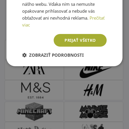
nášho webu. Vďaka ním sa nemusíte
opakovane prihlasovať a nebude vás
Obľúbené značky second hand
obťažovať ani nevhodná reklama.
Prečítať
oblečenia
viac
PRIJAŤ VŠETKO
ZOBRAZIŤ PODROBNOSTI