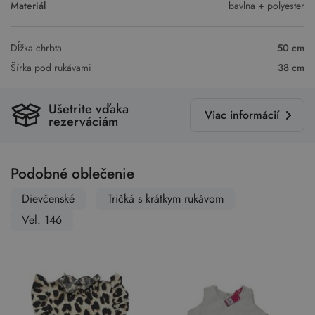
Materiál
bavlna + polyester
Dĺžka chrbta
50 cm
Šírka pod rukávami
38 cm
Ušetrite vďaka
Viac informácií
rezerváciám
Podobné oblečenie
Dievčenské
Tričká s krátkym rukávom
Vel. 146