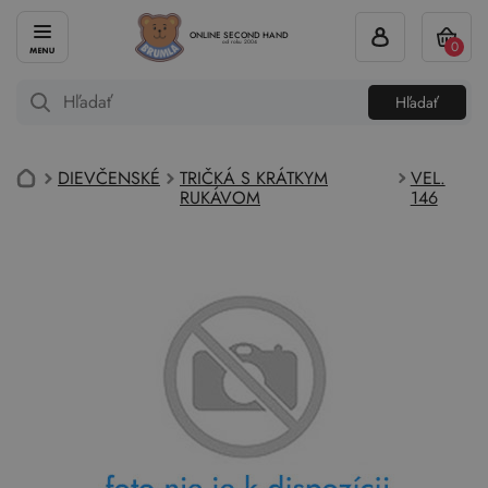
ONLINE SECOND HAND
0
od roku 2004
Hľadať
DIEVČENSKÉ
TRIČKÁ S KRÁTKYM
VEL.
RUKÁVOM
146