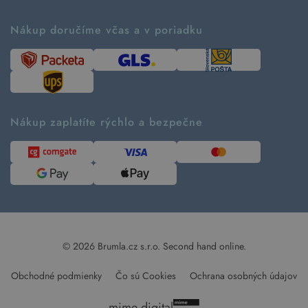
Príbeh značky
Ako fungujú rezervácie
Ako tvoríme second hand
Nákup doručíme včas a v poriadku
Návod ako nakupovať
Časté otázky
Tabuľka veľkostí
Kde pomáhame
Predávané značky
Udržateľnosť
Recenzie zákazníkov
Blog
Nákup zaplatíte rýchlo a bezpečne
Kontakt
Pre médiá
© 2026 Brumla.cz s.r.o.
Second hand online.
Obchodné podmienky
Čo sú Cookies
Ochrana osobných údajov
mime digital