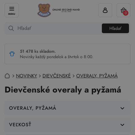
ONLINE SECOND HAND
0
od roku 2004
Hľadať
51 478 ks skladom.
Novinky každý pondelok a štvrtok o 8:00.
NOVINKY
DIEVČENSKÉ
OVERALY, PYŽAMÁ
Dievčenské overaly a pyžamá
OVERALY, PYŽAMÁ
VEĽKOSŤ