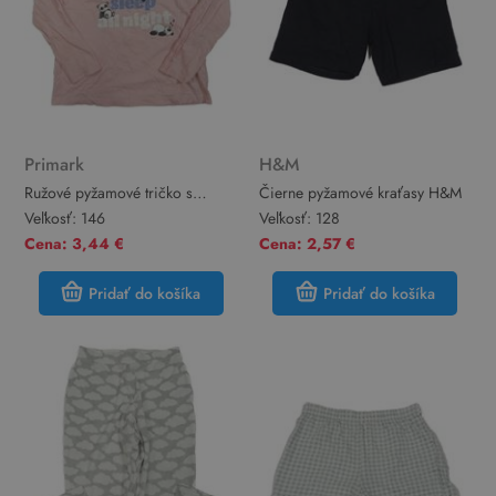
Primark
H&M
Ružové pyžamové tričko s
Čierne pyžamové kraťasy H&M
pandami Primark
Veľkosť:
146
Veľkosť:
128
Cena: 3,44 €
Cena: 2,57 €
Pridať do košíka
Pridať do košíka