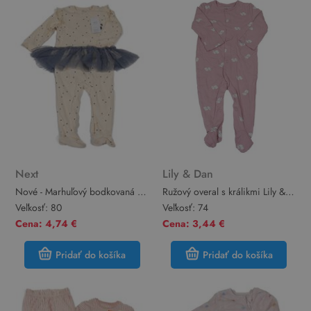
Next
Lily & Dan
Nové - Marhuľový bodkovaná ý
Ružový overal s králikmi Lily &
rebrovaný overal s pandou a
Dan
Veľkosť:
80
Veľkosť:
74
tylem Next
Cena: 4,74 €
Cena: 3,44 €
Pridať do košíka
Pridať do košíka