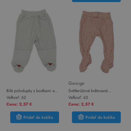
George
Bílé polodupky s bodkami a
Světlerůžové květované
čumáčky
polodupky s volánikmi George
Veľkosť:
62
Veľkosť:
62
Cena: 2,57 €
Cena: 2,57 €
Pridať do košíka
Pridať do košíka