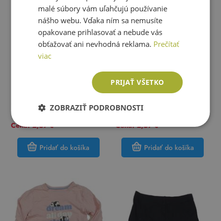
malé súbory vám uľahčujú používanie
nášho webu. Vďaka ním sa nemusíte
opakovane prihlasovať a nebude vás
obťažovať ani nevhodná reklama.
Prečítať
viac
PRIJAŤ VŠETKO
F&F
H&M
Smetanové květované sametové
Béžové pyžamové kraťasy H&M
ZOBRAZIŤ PODROBNOSTI
polodupky F&F
Veľkosť:
74
Veľkosť:
128
Cena: 2,57 €
Cena: 2,57 €
Pridať do košíka
Pridať do košíka