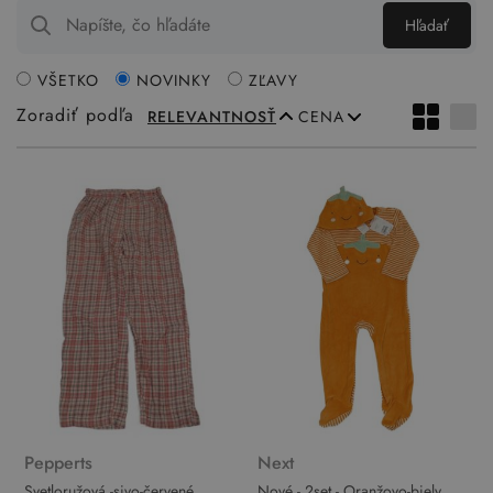
Hľadať
VŠETKO
NOVINKY
ZĽAVY
Zoradiť podľa
RELEVANTNOSŤ
CENA
Pepperts
Next
Svetloružová -sivo-červené
Nové - 2set - Oranžovo-biely