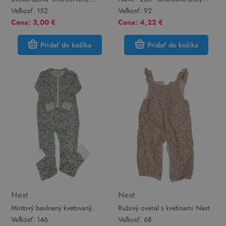
kockované pyžamové nohavice
pruhovaný zamatový overal s
Veľkosť:
152
Veľkosť:
92
Pepperts
dýní + čapica Next
Cena: 3,00 €
Cena: 4,22 €
Pridať do košíka
Pridať do košíka
Next
Next
Mintový bavlnený kvetovaný
Ružový overal s kvetinami Next
overal s vtáčky Next
Veľkosť:
146
Veľkosť:
68