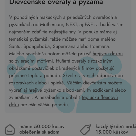
Dievčenské overaly a pyžamá
V pohodlných mäkučkých a priedušných overaloch a
pyžámkách od Mothercare, NEXT, aj F&F sa budú vašim
najmenším zdať tie najkrajšie sny. V ponuke máme aj
tematické pyžamká, takže môžete mať doma malého
Santu, Spongeboba, Supermana alebo Ironmana.
Malého spachtoša potom môžete prikryť
hrejivou dekou
so zvieracími motívmi. Huňaté overaly s rozkošnými
obrázkami postavičiek z kreslených filmov poskytujú
príjemné teplo a pohodu. Skvele sa v nich odpočíva pri
rozprávkach alebo i spinká. Väčším dievčatkám môžete
vybrať aj hrejivé pyžamko s bodkami, hviezdičkami alebo
zvieratkami. A nezabudnite pribaliť
teplučkú fleecovú
deku
pre ešte väčšiu pohodu.
máme 50.000 kusov
každý týždeň pri
oblečenia skladom
15.000 kúskov