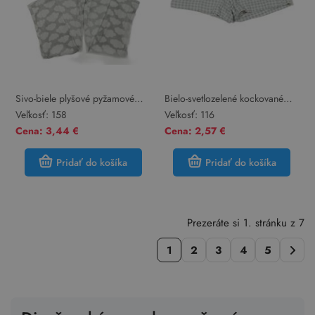
Sivo-biele plyšové pyžamové
Bielo-svetlozelené kockované
nohavice s mraky
pyžamové kraťasy Kuniboo
Veľkosť:
158
Veľkosť:
116
Cena: 3,44 €
Cena: 2,57 €
Pridať do košíka
Pridať do košíka
Prezeráte si 1. stránku z 7
1
2
3
4
5