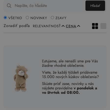
Hľadať
VŠETKO
NOVINKY
ZĽAVY
Zoradiť podľa
RELEVANTNOSŤ
CENA
Ľutujeme, ale nenašli sme pre Vás
žiadne vhodné oblečenie.
Viete, že každý týždeň pridávame
15.000 nových kúskov oblečenia?
Skúste prísť zase, novinky u nás
nájdete pravidelne
v pondelok a
vo štvrtok od 08:00.