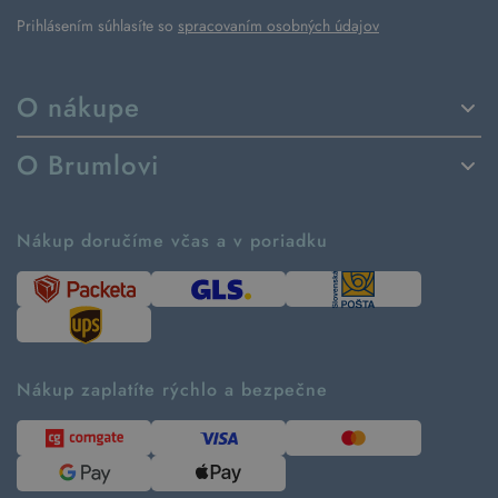
Prihlásením súhlasíte so
spracovaním osobných údajov
O nákupe
Spôsoby dodania a platby
O Brumlovi
Vrátenie tovaru a reklamácia
Príbeh značky
Ako fungujú rezervácie
Ako tvoríme second hand
Nákup doručíme včas a v poriadku
Návod ako nakupovať
Časté otázky
Tabuľka veľkostí
Kde pomáhame
Predávané značky
Udržateľnosť
Recenzie zákazníkov
Blog
Nákup zaplatíte rýchlo a bezpečne
Kontakt
Pre médiá