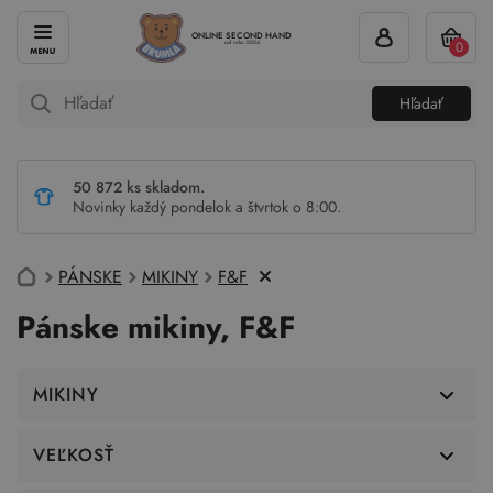
ONLINE SECOND HAND
0
od roku 2004
Hľadať
50 872 ks skladom.
Novinky každý pondelok a štvrtok o 8:00.
PÁNSKE
MIKINY
F&F
Pánske mikiny, F&F
MIKINY
VEĽKOSŤ