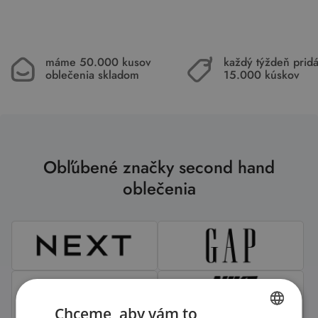
máme 50.000 kusov
každý týždeň pri
oblečenia skladom
15.000 kúskov
Obľúbené značky second hand
oblečenia
Chceme, aby vám to