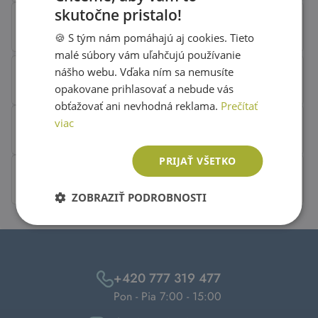
skutočne pristalo!
SLOVAK
🍪 S tým nám pomáhajú aj cookies. Tieto
ENGLISH
malé súbory vám uľahčujú používanie
nášho webu. Vďaka ním sa nemusíte
opakovane prihlasovať a nebude vás
obťažovať ani nevhodná reklama.
Prečítať
viac
PRIJAŤ VŠETKO
ZOBRAZIŤ PODROBNOSTI
+420 777 319 477
Pon - Pia 7:00 - 15:00