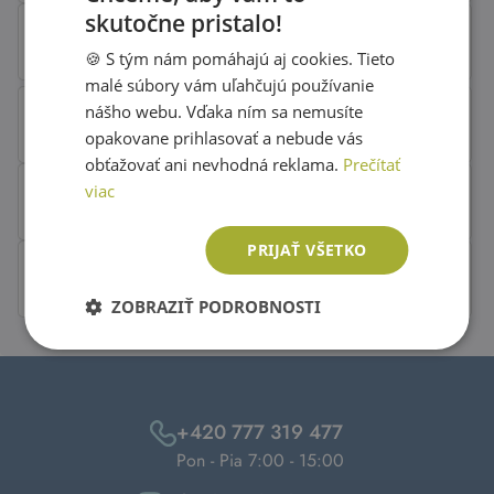
skutočne pristalo!
SLOVAK
🍪 S tým nám pomáhajú aj cookies. Tieto
ENGLISH
malé súbory vám uľahčujú používanie
nášho webu. Vďaka ním sa nemusíte
opakovane prihlasovať a nebude vás
obťažovať ani nevhodná reklama.
Prečítať
viac
PRIJAŤ VŠETKO
ZOBRAZIŤ PODROBNOSTI
+420 777 319 477
Pon - Pia 7:00 - 15:00