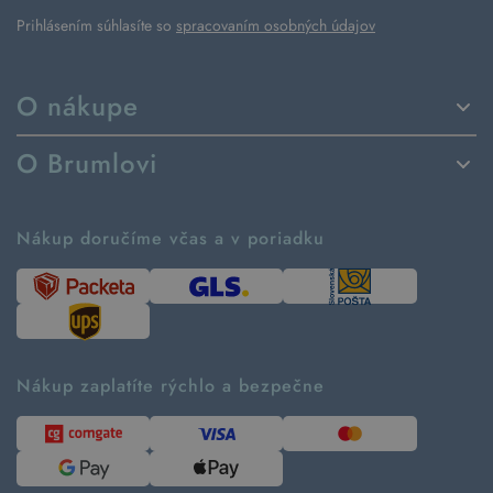
Prihlásením súhlasíte so
spracovaním osobných údajov
O nákupe
Spôsoby dodania a platby
O Brumlovi
Vrátenie tovaru a reklamácia
Príbeh značky
Ako fungujú rezervácie
Ako tvoríme second hand
Nákup doručíme včas a v poriadku
Návod ako nakupovať
Časté otázky
Tabuľka veľkostí
Kde pomáhame
Predávané značky
Udržateľnosť
Recenzie zákazníkov
Blog
Nákup zaplatíte rýchlo a bezpečne
Kontakt
Pre médiá