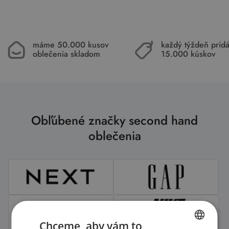
máme 50.000 kusov
každý týždeň pri
oblečenia skladom
15.000 kúskov
Obľúbené značky second hand
oblečenia
Chceme, aby vám to