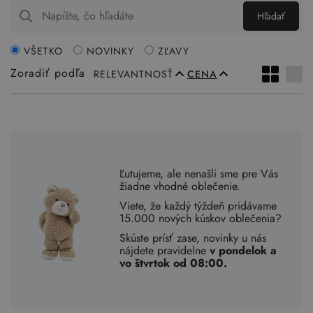
Hľadať
VŠETKO
NOVINKY
ZĽAVY
Zoradiť podľa
RELEVANTNOSŤ
CENA
Ľutujeme, ale nenašli sme pre Vás
žiadne vhodné oblečenie.
Viete, že každý týždeň pridávame
15.000 nových kúskov oblečenia?
Skúste prísť zase, novinky u nás
nájdete pravidelne
v pondelok a
vo štvrtok od 08:00.