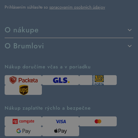
Prihlásením súhlasíte so
spracovaním osobných údajov
O nákupe
Spôsoby dodania a platby
O Brumlovi
Vrátenie tovaru a reklamácia
Príbeh značky
Ako fungujú rezervácie
Ako tvoríme second hand
Nákup doručíme včas a v poriadku
Návod ako nakupovať
Časté otázky
Tabuľka veľkostí
Kde pomáhame
Predávané značky
Udržateľnosť
Recenzie zákazníkov
Blog
Nákup zaplatíte rýchlo a bezpečne
Kontakt
Pre médiá