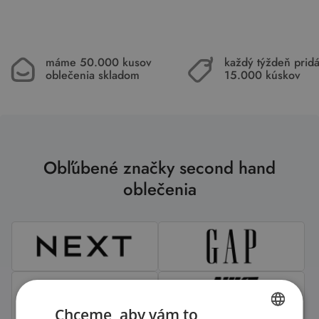
máme 50.000 kusov
každý týždeň pri
oblečenia skladom
15.000 kúskov
Obľúbené značky second hand
oblečenia
Chceme, aby vám to