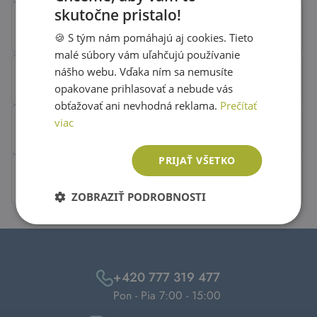
skutočne pristalo!
SLOVAK
🍪 S tým nám pomáhajú aj cookies. Tieto
ENGLISH
malé súbory vám uľahčujú používanie
nášho webu. Vďaka ním sa nemusíte
opakovane prihlasovať a nebude vás
obťažovať ani nevhodná reklama.
Prečítať
viac
PRIJAŤ VŠETKO
ZOBRAZIŤ PODROBNOSTI
+420 777 319 477
Pon - Pia 7:00 - 15:00