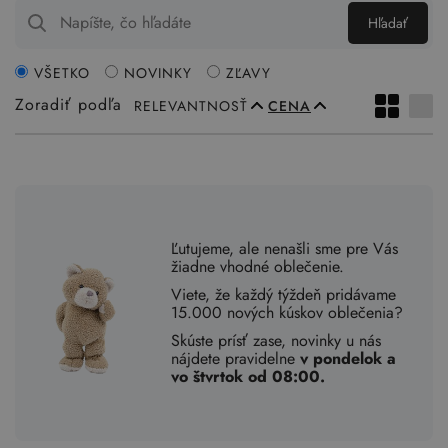
Hľadať
VŠETKO
NOVINKY
ZĽAVY
Zoradiť podľa
RELEVANTNOSŤ
CENA
Ľutujeme, ale nenašli sme pre Vás
žiadne vhodné oblečenie.
Viete, že každý týždeň pridávame
15.000 nových kúskov oblečenia?
Skúste prísť zase, novinky u nás
nájdete pravidelne
v pondelok a
vo štvrtok od 08:00.