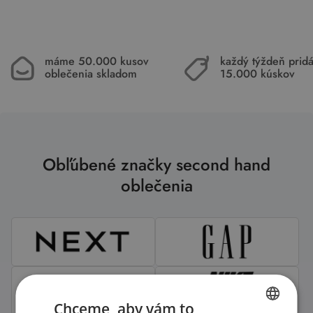
máme 50.000 kusov
každý týždeň pri
oblečenia skladom
15.000 kúskov
Obľúbené značky second hand
oblečenia
Chceme, aby vám to