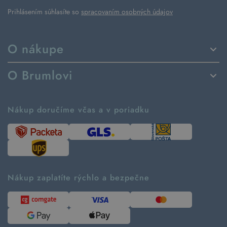
Prihlásením súhlasíte so
spracovaním osobných údajov
O nákupe
Spôsoby dodania a platby
O Brumlovi
Vrátenie tovaru a reklamácia
Príbeh značky
Ako fungujú rezervácie
Ako tvoríme second hand
Nákup doručíme včas a v poriadku
Návod ako nakupovať
Časté otázky
Tabuľka veľkostí
Kde pomáhame
Predávané značky
Udržateľnosť
Recenzie zákazníkov
Blog
Nákup zaplatíte rýchlo a bezpečne
Kontakt
Pre médiá