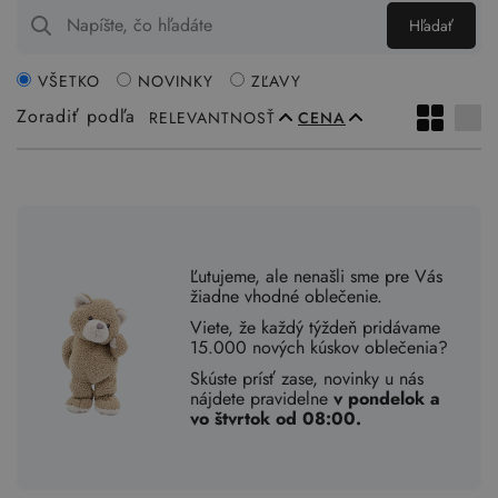
Hľadať
VŠETKO
NOVINKY
ZĽAVY
Zoradiť podľa
RELEVANTNOSŤ
CENA
Ľutujeme, ale nenašli sme pre Vás
žiadne vhodné oblečenie.
Viete, že každý týždeň pridávame
15.000 nových kúskov oblečenia?
Skúste prísť zase, novinky u nás
nájdete pravidelne
v pondelok a
vo štvrtok od 08:00.