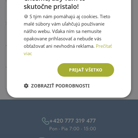
skutočne pristalo!
SLOVAK
🍪 S tým nám pomáhajú aj cookies. Tieto
ENGLISH
malé súbory vám uľahčujú používanie
nášho webu. Vďaka ním sa nemusíte
opakovane prihlasovať a nebude vás
obťažovať ani nevhodná reklama.
Prečítať
viac
PRIJAŤ VŠETKO
ZOBRAZIŤ PODROBNOSTI
+420 777 319 477
Pon - Pia 7:00 - 15:00