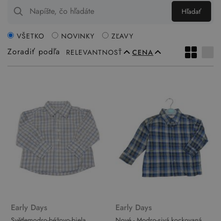
Hľadať
VŠETKO
NOVINKY
ZĽAVY
Zoradiť podľa
RELEVANTNOSŤ
CENA
Early Days
Early Days
Světlemodro-béžovo-biela
Nové - Modro-sivá kockovaná