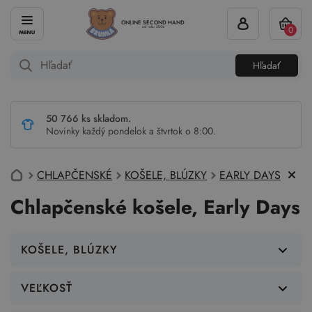
ONLINE SECOND HAND
0
od roku 2004
Hľadať
50 766 ks skladom.
Novinky každý pondelok a štvrtok o 8:00.
CHLAPČENSKÉ
KOŠELE, BLÚZKY
EARLY DAYS
Chlapčenské košele, Early Days
KOŠELE, BLÚZKY
VEĽKOSŤ