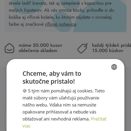
skvele ladiť kravata, tak aj zateplené s kapucňou pre
malých hipsterov. Ak vás omrzia kocky, prihoďte si do
košíka aj riflové košele, ku ktorým nájdete v rovnakej
farbe aj značkové
riflové nohavice
.
máme 50.000 kusov
každý týždeň pri
oblečenia skladom
15.000 kúskov
Chceme, aby vám to
skutočne pristalo!
SLOVAK
Obľúbené značky second hand
🍪 S tým nám pomáhajú aj cookies. Tieto
ENGLISH
oblečenia
malé súbory vám uľahčujú používanie
nášho webu. Vďaka ním sa nemusíte
opakovane prihlasovať a nebude vás
obťažovať ani nevhodná reklama.
Prečítať
viac