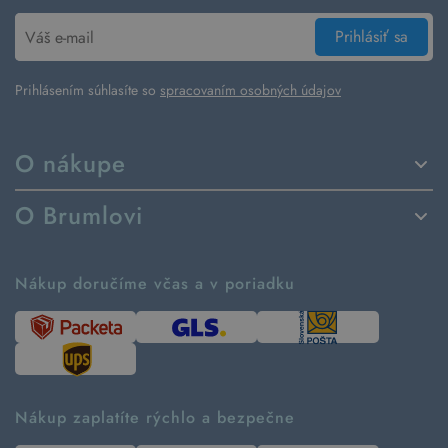
Prihlásiť sa
Prihlásením súhlasíte so
spracovaním osobných údajov
O nákupe
Spôsoby dodania a platby
O Brumlovi
Vrátenie tovaru a reklamácia
Príbeh značky
Ako fungujú rezervácie
Ako tvoríme second hand
Nákup doručíme včas a v poriadku
Návod ako nakupovať
Časté otázky
Tabuľka veľkostí
Kde pomáhame
Predávané značky
Udržateľnosť
Recenzie zákazníkov
Blog
Nákup zaplatíte rýchlo a bezpečne
Kontakt
Pre médiá