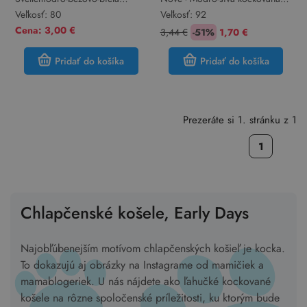
kockovaná košeľa Early Days
košeľa Early Days
Veľkosť:
80
Veľkosť:
92
Cena: 3,00 €
3,44 €
-51%
1,70 €
Pridať do košíka
Pridať do košíka
Prezeráte si 1. stránku z 1
1
Chlapčenské košele, Early Days
Najobľúbenejším motívom chlapčenských košieľ je kocka.
To dokazujú aj obrázky na Instagrame od mamičiek a
mamablogeriek. U nás nájdete ako ľahučké kockované
košele na rôzne spoločenské príležitosti, ku ktorým bude