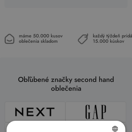
máme 50.000 kusov
každý týždeň pri
oblečenia skladom
15.000 kúskov
Obľúbené značky second hand
oblečenia