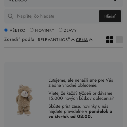
Hľadať
VŠETKO
NOVINKY
ZĽAVY
Zoradiť podľa
RELEVANTNOSŤ
CENA
Ľutujeme, ale nenašli sme pre Vás
žiadne vhodné oblečenie.
Viete, že každý týždeň pridávame
15.000 nových kúskov oblečenia?
Skúste prísť zase, novinky u nás
nájdete pravidelne
v pondelok a
vo štvrtok od 08:00.