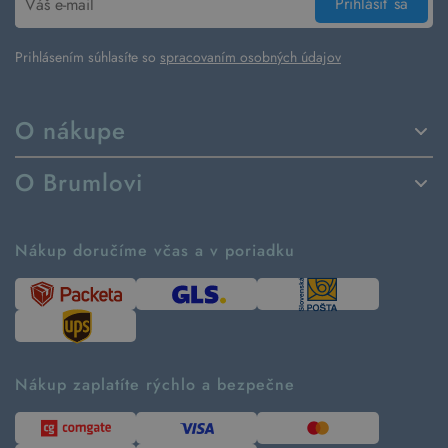
Prihlásiť sa
Prihlásením súhlasíte so
spracovaním osobných údajov
O nákupe
Spôsoby dodania a platby
O Brumlovi
Vrátenie tovaru a reklamácia
Príbeh značky
Ako fungujú rezervácie
Ako tvoríme second hand
Nákup doručíme včas a v poriadku
Návod ako nakupovať
Časté otázky
Tabuľka veľkostí
Kde pomáhame
Predávané značky
Udržateľnosť
Recenzie zákazníkov
Blog
Nákup zaplatíte rýchlo a bezpečne
Kontakt
Pre médiá