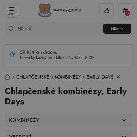
ONLINE SECOND HAND
0
od roku 2004
Hľadať
50 834 ks skladom.
Novinky každý pondelok a štvrtok o 8:00.
CHLAPČENSKÉ
KOMBINÉZY
EARLY DAYS
Chlapčenské kombinézy, Early
Days
KOMBINÉZY
VEĽKOSŤ