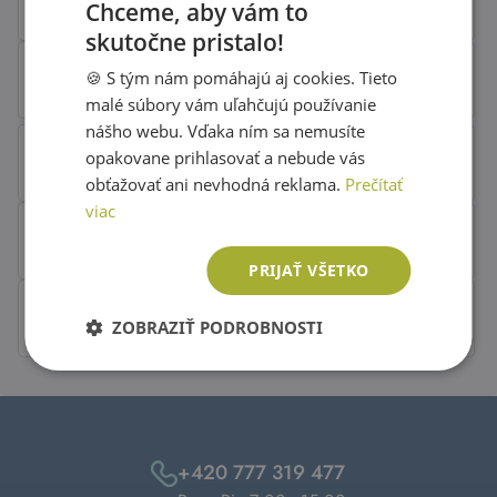
Chceme, aby vám to
skutočne pristalo!
SLOVAK
🍪 S tým nám pomáhajú aj cookies. Tieto
ENGLISH
malé súbory vám uľahčujú používanie
nášho webu. Vďaka ním sa nemusíte
opakovane prihlasovať a nebude vás
obťažovať ani nevhodná reklama.
Prečítať
viac
PRIJAŤ VŠETKO
ZOBRAZIŤ PODROBNOSTI
+420 777 319 477