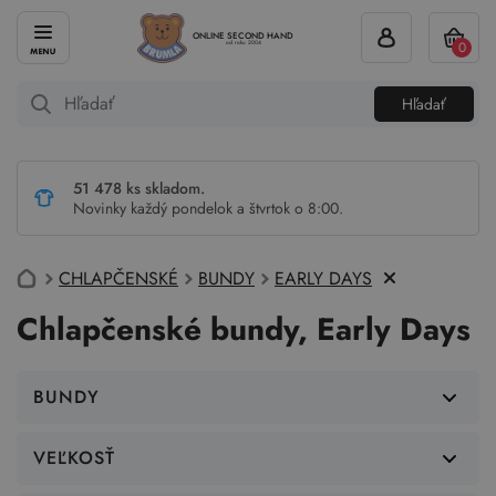
ONLINE SECOND HAND
0
od roku 2004
Hľadať
51 478 ks skladom.
Novinky každý pondelok a štvrtok o 8:00.
CHLAPČENSKÉ
BUNDY
EARLY DAYS
Chlapčenské bundy, Early Days
BUNDY
VEĽKOSŤ