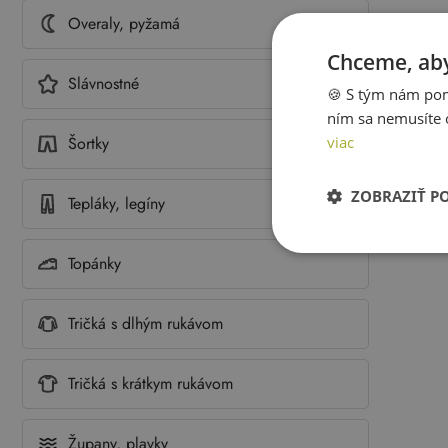
Overaly, pyžamá
Chceme, aby
Slávnostné
🍪 S tým nám pom
ním sa nemusíte 
viac
Šortky
ZOBRAZIŤ P
Tepláky, legíny
Topánky
Tričká s dlhým rukávom
Tričká s krátkym rukávom
Župany, plavky