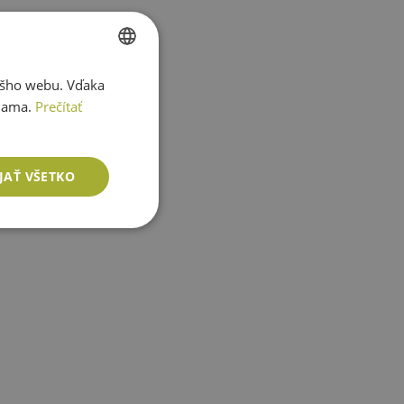
ášho webu. Vďaka
SLOVAK
lama.
Prečítať
ENGLISH
JAŤ VŠETKO