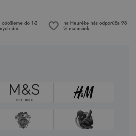
k odošleme do 1-2
na Heuréke nás odporúča 98
ných dní
% mamičiek