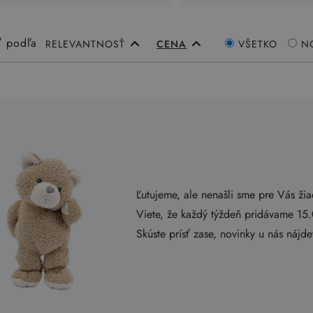
ť podľa
RELEVANTNOSŤ
CENA
VŠETKO
N
Ľutujeme, ale nenašli sme pre Vás ži
Viete, že každý týždeň pridávame 15
Skúste prísť zase, novinky u nás nájd