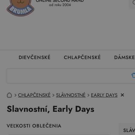
ONLINE SECOND HAND
Kedy a ako dostanem tovar
Ako môžem vrátiť oblečenie
Ako
od roku 2004
DIEVČENSKÉ
CHLAPČENSKÉ
DÁMSKE
CHLAPČENSKÉ
SLÁVNOSTNÉ
EARLY DAYS
Slavnostní, Early Days
VEĽKOSTI OBLEČENIA
SLÁ