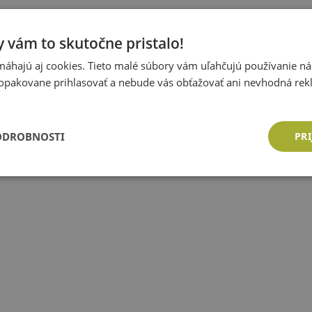
 vám to skutočne pristalo!
áhajú aj cookies. Tieto malé súbory vám uľahčujú používanie n
opakovane prihlasovať a nebude vás obťažovať ani nevhodná rek
ODROBNOSTI
PRI