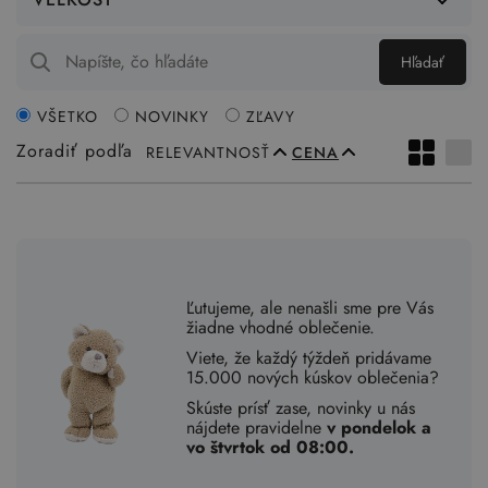
Hľadať
VŠETKO
NOVINKY
ZĽAVY
Zoradiť podľa
RELEVANTNOSŤ
CENA
Ľutujeme, ale nenašli sme pre Vás
žiadne vhodné oblečenie.
Viete, že každý týždeň pridávame
15.000 nových kúskov oblečenia?
Skúste prísť zase, novinky u nás
nájdete pravidelne
v pondelok a
vo štvrtok od 08:00.