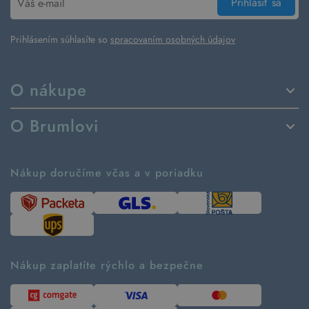
Prihlásiť sa
Prihlásením súhlasíte so
spracovaním osobných údajov
O nákupe
Spôsoby dodania a platby
O Brumlovi
Vrátenie tovaru a reklamácia
Príbeh značky
Ako fungujú rezervácie
Ako tvoríme second hand
Nákup doručíme včas a v poriadku
Návod ako nakupovať
Časté otázky
Tabuľka veľkostí
Kde pomáhame
Predávané značky
Udržateľnosť
Recenzie zákazníkov
Blog
Nákup zaplatíte rýchlo a bezpečne
Kontakt
Pre médiá