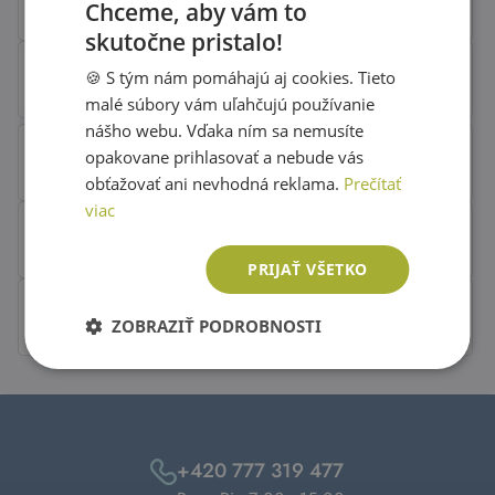
Chceme, aby vám to
skutočne pristalo!
SLOVAK
🍪 S tým nám pomáhajú aj cookies. Tieto
ENGLISH
malé súbory vám uľahčujú používanie
nášho webu. Vďaka ním sa nemusíte
opakovane prihlasovať a nebude vás
obťažovať ani nevhodná reklama.
Prečítať
viac
PRIJAŤ VŠETKO
ZOBRAZIŤ PODROBNOSTI
+420 777 319 477