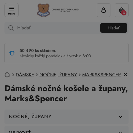
ONLINE SECOND HAND
0
od roku 2004
Hľadať
50 490 ks skladom.
Novinky každý pondelok a štvrtok o 8:00.
DÁMSKE
NOČNÉ, ŽUPANY
MARKS&SPENCER
Dámské nočné košele a župany,
Marks&Spencer
NOČNÉ, ŽUPANY
VEĽKOSŤ