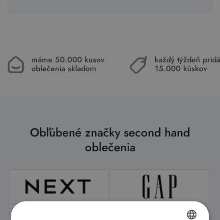
máme 50.000 kusov
každý týždeň pri
oblečenia skladom
15.000 kúskov
Obľúbené značky second hand
oblečenia