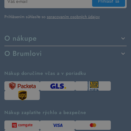
Prihlásiť sa
Prihlásením súhlasíte so
spracovaním osobných údajov
O nákupe
Spôsoby dodania a platby
O Brumlovi
Vrátenie tovaru a reklamácia
Príbeh značky
Ako fungujú rezervácie
Ako tvoríme second hand
Nákup doručíme včas a v poriadku
Návod ako nakupovať
Časté otázky
Tabuľka veľkostí
Kde pomáhame
Predávané značky
Udržateľnosť
Recenzie zákazníkov
Blog
Nákup zaplatíte rýchlo a bezpečne
Kontakt
Pre médiá