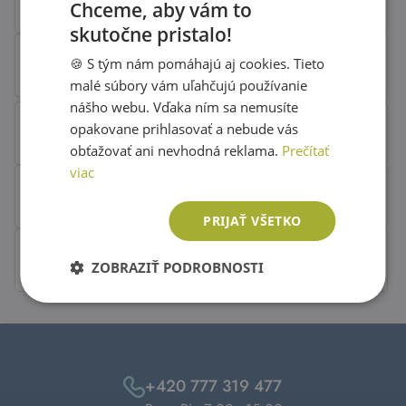
Chceme, aby vám to
skutočne pristalo!
SLOVAK
🍪 S tým nám pomáhajú aj cookies. Tieto
ENGLISH
malé súbory vám uľahčujú používanie
nášho webu. Vďaka ním sa nemusíte
opakovane prihlasovať a nebude vás
obťažovať ani nevhodná reklama.
Prečítať
viac
PRIJAŤ VŠETKO
ZOBRAZIŤ PODROBNOSTI
+420 777 319 477