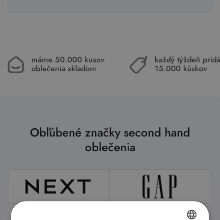
máme 50.000 kusov
každý týždeň pri
oblečenia skladom
15.000 kúskov
Obľúbené značky second hand
oblečenia