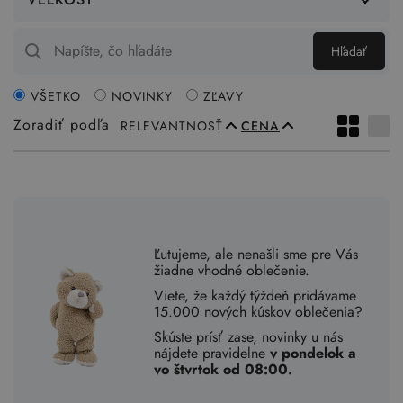
Hľadať
VŠETKO
NOVINKY
ZĽAVY
Zoradiť podľa
RELEVANTNOSŤ
CENA
Ľutujeme, ale nenašli sme pre Vás
žiadne vhodné oblečenie.
Viete, že každý týždeň pridávame
15.000 nových kúskov oblečenia?
Skúste prísť zase, novinky u nás
nájdete pravidelne
v pondelok a
vo štvrtok od 08:00.