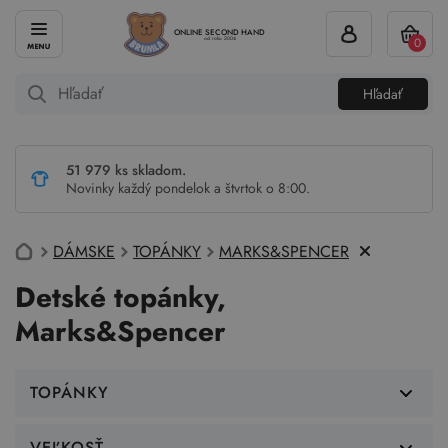
ONLINE SECOND HAND
0
od roku 2004
Hľadať
51 979 ks skladom.
Novinky každý pondelok a štvrtok o 8:00.
DÁMSKE
TOPÁNKY
MARKS&SPENCER
Detské topánky,
Marks&Spencer
TOPÁNKY
VEĽKOSŤ