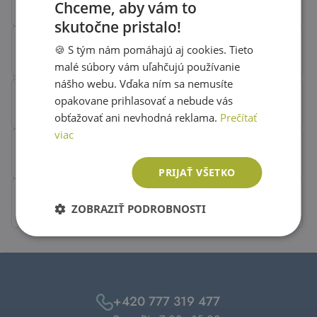
Chceme, aby vám to
skutočne pristalo!
SLOVAK
🍪 S tým nám pomáhajú aj cookies. Tieto
ENGLISH
malé súbory vám uľahčujú používanie
nášho webu. Vďaka ním sa nemusíte
opakovane prihlasovať a nebude vás
obťažovať ani nevhodná reklama.
Prečítať
viac
PRIJAŤ VŠETKO
ZOBRAZIŤ PODROBNOSTI
+420 777 319 477