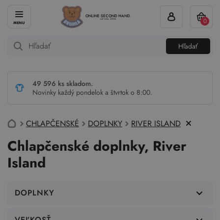
ONLINE SECOND HAND
0
od roku 2004
Hľadať
49 596 ks skladom.
Novinky každý pondelok a štvrtok o 8:00.
CHLAPČENSKÉ
DOPLNKY
RIVER ISLAND
Chlapčenské doplnky, River
Island
DOPLNKY
VEĽKOSŤ