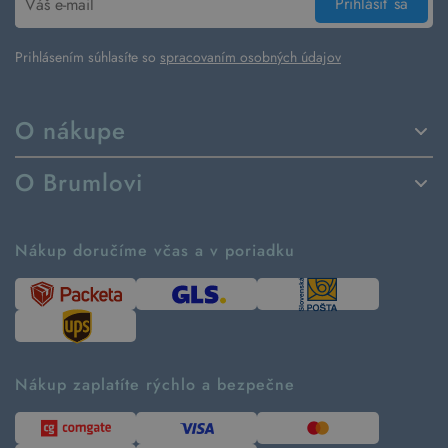
Prihlásiť sa
Prihlásením súhlasíte so
spracovaním osobných údajov
O nákupe
Spôsoby dodania a platby
O Brumlovi
Vrátenie tovaru a reklamácia
Príbeh značky
Ako fungujú rezervácie
Ako tvoríme second hand
Nákup doručíme včas a v poriadku
Návod ako nakupovať
Časté otázky
Tabuľka veľkostí
Kde pomáhame
Predávané značky
Udržateľnosť
Recenzie zákazníkov
Blog
Nákup zaplatíte rýchlo a bezpečne
Kontakt
Pre médiá