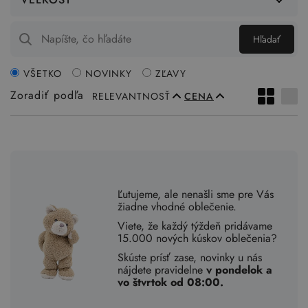
Hľadať
VŠETKO
NOVINKY
ZĽAVY
Zoradiť podľa
RELEVANTNOSŤ
CENA
Ľutujeme, ale nenašli sme pre Vás
žiadne vhodné oblečenie.
Viete, že každý týždeň pridávame
15.000 nových kúskov oblečenia?
Skúste prísť zase, novinky u nás
nájdete pravidelne
v pondelok a
vo štvrtok od 08:00.