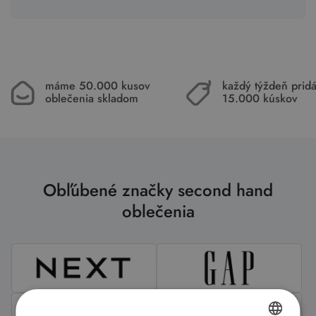
máme 50.000 kusov
každý týždeň pri
oblečenia skladom
15.000 kúskov
Obľúbené značky second hand
oblečenia