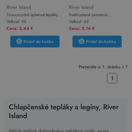
River Island
River Island
Tmavomodré úpletové tepláky
Svetlozelené zamatové
RIVER ISLAND
rebrované nohavice River Island
Veľkosť:
98
Veľkosť:
62
Cena: 3,44 €
Cena: 2,14 €
Pridať do košíka
Pridať do košíka
Prezeráte si 1. stránku z 1
1
Chlapčenské tepláky a legíny, River
Island
Vašich malých dobrodruhov naháňajú piráti, musia