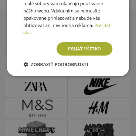
malé súbory vám uľahčujú používanie
nášho webu. Vďaka ním sa nemusíte
opakovane prihlasovať a nebude vás
obťažovať ani nevhodná reklama.
Prečítať
Obľúbené značky second hand
viac
oblečenia
PRIJAŤ VŠETKO
ZOBRAZIŤ PODROBNOSTI