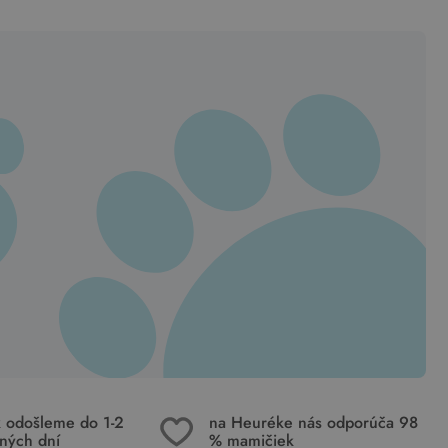
k odošleme do 1-2
na Heuréke nás odporúča 98
ných dní
% mamičiek