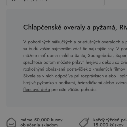
Chlapčenské overaly a pyžamá, Riv
V pohodlných mäkučkých a priedušných overaloch a 
sa budú vašim najmenším zdať tie najkrajšie sny. V p
môžete mať doma malého Santu, Spongeboba, Super
spachtoša potom môžete prikryť
hrejivou dekou
so zvi
rozkošnými obrázkami postavičiek z kreslených filmov
Skvele sa v nich odpočíva pri rozprávkach alebo i sp
hrejivé pyžamko s bodkami, hviezdičkami alebo zviera
fleecovú deku
pre ešte väčšiu pohodu.
máme 50.000 kusov
každý týždeň pr
oblečenia skladom
15.000 kúskov