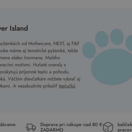
er Island
pyžámkách od Mothercare, NEXT, aj F&F
onuke máme aj tematické pyžamká, takže
mana alebo Ironmana. Malého
eracími motívmi. Huňaté overaly s
 poskytujú príjemné teplo a pohodu.
inká. Väčším dievčatkám môžete vybrať aj
tkami. A nezabudnite pribaliť
teplučkú
idávame
Doprava pri nákupe nad 80 €
balíče
ZADARMO
pracov