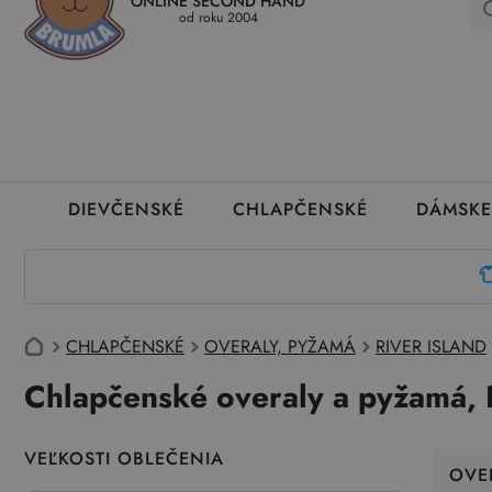
ONLINE SECOND HAND
Kedy a ako dostanem tovar
Ako môžem vrátiť oblečenie
Ako
od roku 2004
DIEVČENSKÉ
CHLAPČENSKÉ
DÁMSKE
CHLAPČENSKÉ
OVERALY, PYŽAMÁ
RIVER ISLAND
Chlapčenské overaly a pyžamá, R
VEĽKOSTI OBLEČENIA
OVE