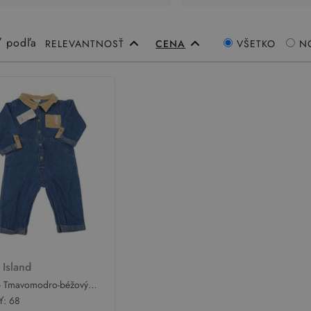
ť podľa
RELEVANTNOSŤ
CENA
VŠETKO
N
 Island
- Tmavomodro-béžový
ý overal s nápisom River
sť:
68