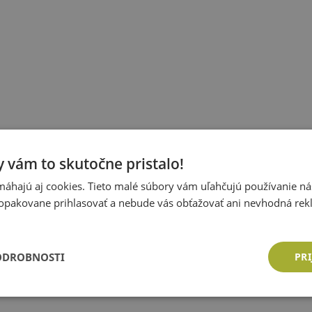
 vám to skutočne pristalo!
áhajú aj cookies. Tieto malé súbory vám uľahčujú používanie n
opakovane prihlasovať a nebude vás obťažovať ani nevhodná rek
ODROBNOSTI
PRI