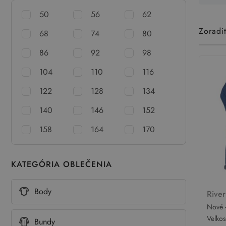
50
56
62
Zoradi
68
74
80
86
92
98
104
110
116
122
128
134
140
146
152
158
164
170
KATEGÓRIA OBLEČENIA
Body
River
Nové 
rifľov
Veľko
Bundy
Island