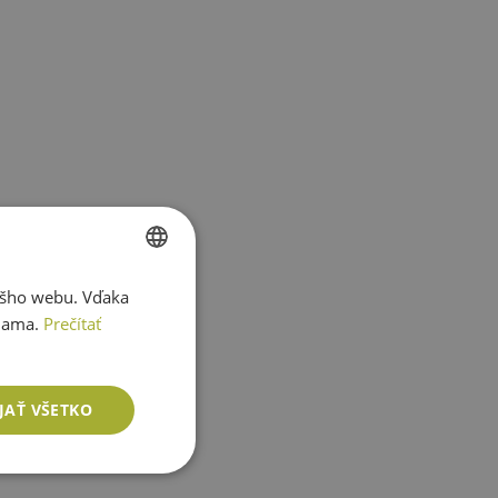
ášho webu. Vďaka
SLOVAK
lama.
Prečítať
ENGLISH
JAŤ VŠETKO