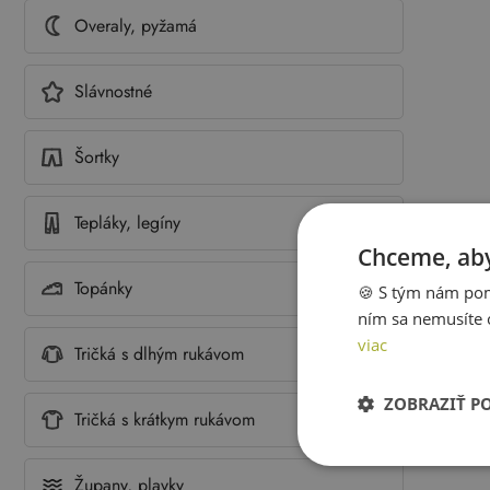
Overaly, pyžamá
Slávnostné
Šortky
Tepláky, legíny
Chceme, aby
Topánky
🍪 S tým nám pom
ním sa nemusíte 
viac
Tričká s dlhým rukávom
ZOBRAZIŤ P
Tričká s krátkym rukávom
Župany, plavky