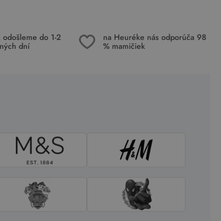
k odošleme do 1-2
na Heuréke nás odporúča 98
ných dní
% mamičiek