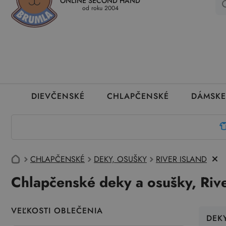
ONLINE SECOND HAND
Kedy a ako dostanem tovar
Ako môžem vrátiť oblečenie
Ako
od roku 2004
DIEVČENSKÉ
CHLAPČENSKÉ
DÁMSKE
CHLAPČENSKÉ
DEKY, OSUŠKY
RIVER ISLAND
Chlapčenské deky a osušky, Rive
VEĽKOSTI OBLEČENIA
DEK