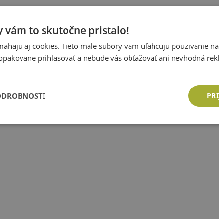
 vám to skutočne pristalo!
áhajú aj cookies. Tieto malé súbory vám uľahčujú používanie n
opakovane prihlasovať a nebude vás obťažovať ani nevhodná rek
ODROBNOSTI
PRI