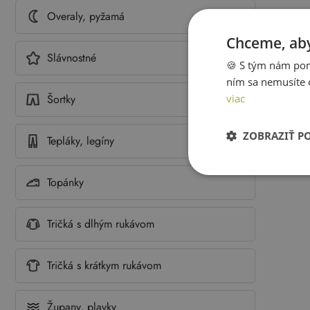
Overaly, pyžamá
Chceme, aby
Slávnostné
🍪 S tým nám pom
ním sa nemusíte 
viac
Šortky
ZOBRAZIŤ P
Tepláky, legíny
Topánky
Tričká s dlhým rukávom
Tričká s krátkym rukávom
Župany, plavky