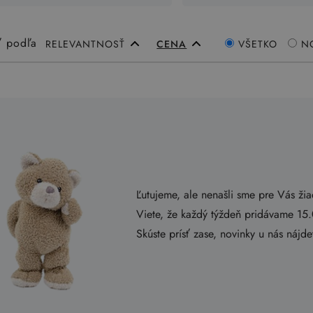
ť podľa
RELEVANTNOSŤ
CENA
VŠETKO
N
Ľutujeme, ale nenašli sme pre Vás ži
Viete, že každý týždeň pridávame 15
Skúste prísť zase, novinky u nás nájd