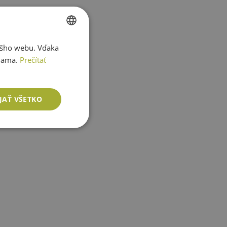
ášho webu. Vďaka
SLOVAK
lama.
Prečítať
ENGLISH
JAŤ VŠETKO