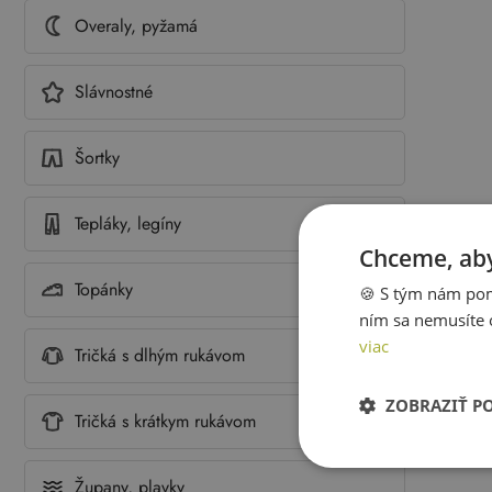
Overaly, pyžamá
Slávnostné
Šortky
Tepláky, legíny
Chceme, aby
Topánky
🍪 S tým nám pom
ním sa nemusíte 
viac
Tričká s dlhým rukávom
ZOBRAZIŤ P
Tričká s krátkym rukávom
Župany, plavky