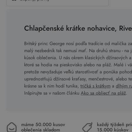
Chlapčenské krátke nohavice, Rive
Britský princ George nosí podľa tradície od malička z
malý nezbedník tak nemusí mať. Na druhú stranu - na ja
kúsok oblečenia. U nás okrem klasických džínsových a p
ktoré sa hodia na pieskovisko alebo na pláž. Malé i vä
pretože nevyžaduje veľkú starostlivosť a ponúka pohod
uprednostňujú džínsové kraťasy, menčestrové, alebo tep
krásne sa k nim hodí tunika,
tričká s krátkym
a
dlhým r
Inšpirujte sa v našom článku
Ako sa obliecť na pláž
.
máme 50.000 kusov
každý týždeň pr
oblečenia skladom
15.000 kúskov