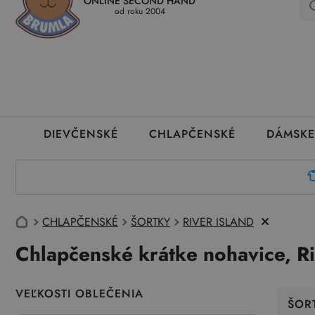
ONLINE SECOND HAND
Kedy a ako dostanem tovar
Ako môžem vrátiť oblečenie
Ako
od roku 2004
DIEVČENSKÉ
CHLAPČENSKÉ
DÁMSKE
CHLAPČENSKÉ
ŠORTKY
RIVER ISLAND
Chlapčenské krátke nohavice, Ri
VEĽKOSTI OBLEČENIA
ŠOR