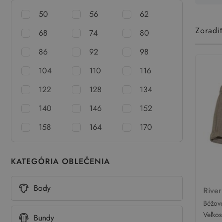
50
56
62
Zoradi
68
74
80
86
92
98
104
110
116
122
128
134
140
146
152
158
164
170
KATEGÓRIA OBLEČENIA
Body
River
Béžovo
River 
Veľko
Bundy