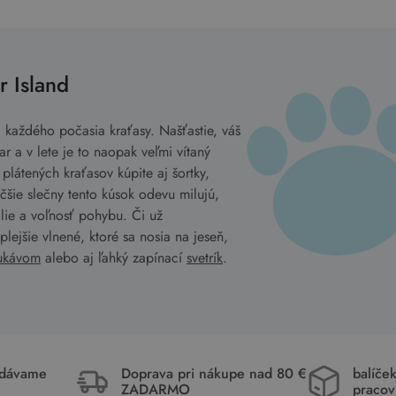
r Island
a každého počasia kraťasy. Našťastie, váš
r a v lete je to naopak veľmi vítaný
látených kraťasov kúpite aj šortky,
čšie slečny tento kúsok odevu milujú,
lie a voľnosť pohybu. Či už
lejšie vlnené, ktoré sa nosia na jeseň,
ukávom
alebo aj ľahký zapínací
svetrík
.
idávame
Doprava pri nákupe nad 80 €
balíče
ZADARMO
pracov