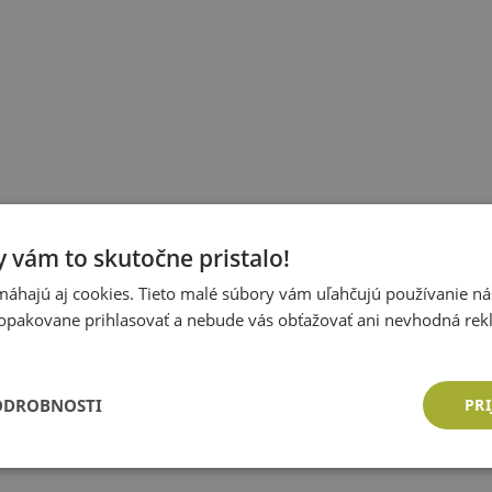
 vám to skutočne pristalo!
áhajú aj cookies. Tieto malé súbory vám uľahčujú používanie n
opakovane prihlasovať a nebude vás obťažovať ani nevhodná rek
ODROBNOSTI
PRI