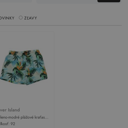
OVINKY
ZĽAVY
iver Island
leno-modré plážové kraťasy s
stami River Island
ľkosť:
92