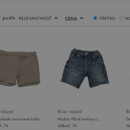
ť podľa
RELEVANTNOSŤ
CENA
VŠETKO
N
 Island
River Island
R
-biele vzorované kraťasy
Modré rifľové kraťasy s
Ze
Island
vyšúchaním River Island
li
sť:
74
Veľkosť:
74
Ve