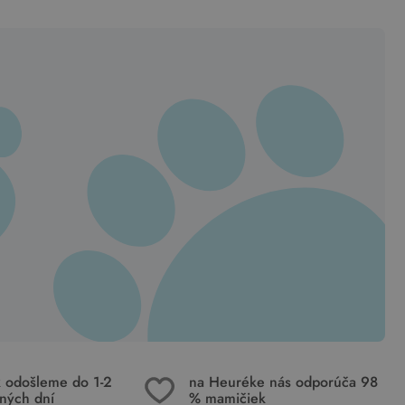
k odošleme do 1-2
na Heuréke nás odporúča 98
ných dní
% mamičiek