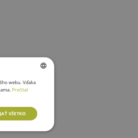
ášho webu. Vďaka
SLOVAK
lama.
Prečítať
ENGLISH
JAŤ VŠETKO